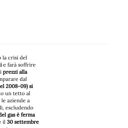
la crisi del
i
e farà soffrire
ei
prezzi alla
 imparare dal
el 2008-09) si
o un tetto al
e le aziende a
ili, escludendo
del gas è ferma
e il
30 settembre