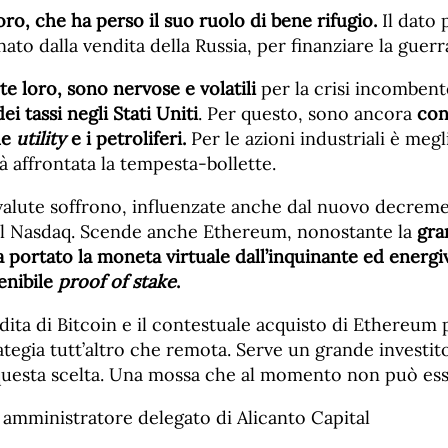
oro, che ha perso il suo ruolo di bene rifugio.
Il dato
ato dalla vendita della Russia, per finanziare la guerr
te loro, sono nervose e volatili
per la crisi incombent
dei tassi negli Stati Uniti
. Per questo, sono ancora
cons
le
utility
e i petroliferi.
Per le azioni industriali è megl
 affrontata la tempesta-bollette.
valute soffrono, influenzate anche dal nuovo decremen
el Nasdaq. Scende anche Ethereum, nonostante la
gra
a portato la moneta virtuale dall’inquinante ed energ
enibile
proof of stake
.
ndita di Bitcoin e il contestuale acquisto di Ethereum
rategia tutt’altro che remota. Serve un grande investito
uesta scelta. Una mossa che al momento non può esse
 amministratore delegato di Alicanto Capital