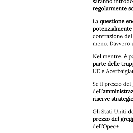
saranno introdo
regolarmente sc
La
questione ene
potenzialmente 
contrazione del 
meno. Davvero u
Nel mentre, è pa
parte delle tru
UE e Azerbaigia
Se il prezzo del 
dell’
amministrazi
riserve strategi
Gli Stati Uniti
prezzo del greggi
dell’Opec+.