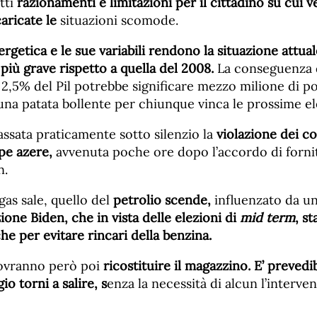
tti
razionamenti e limitazioni per il cittadino su cui 
aricate le
situazioni scomode.
rgetica e le sue variabili rendono la situazione attual
più grave rispetto a quella del 2008.
La conseguenza 
2,5% del Pil potrebbe significare mezzo milione di pos
na patata bollente per chiunque vinca le prossime el
ssata praticamente sotto silenzio la
violazione dei c
ppe azere,
avvenuta poche ore dopo l’accordo di fornit
n.
gas sale, quello del
petrolio scende,
influenzato da u
one Biden, che in vista delle elezioni di
mid term
, s
che per evitare rincari della benzina.
 dovranno però poi
ricostituire il magazzino. E’ prevedib
o torni a salire, s
enza la necessità di alcun l’interve