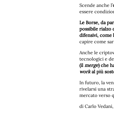
Scende anche l’
essere condizion
Le Borse, da par
possibile rialzo 
difensivi, come 
capire come sarà
Anche le cripto
tecnologici e d
(il
merge
) che h
work
al più sost
In futuro, la ve
rivelarsi una st
mercato verso q
di Carlo Vedani,