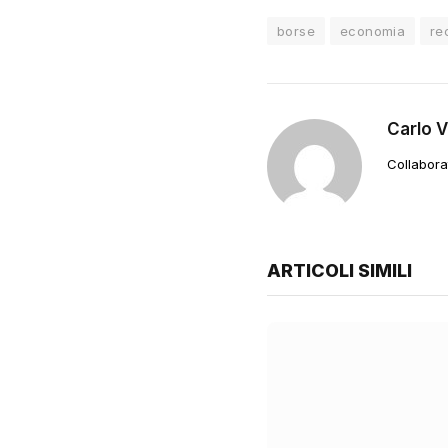
borse
economia
re
Carlo 
Collabora
ARTICOLI SIMILI