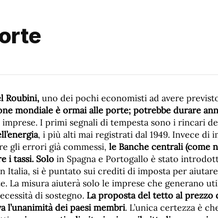
orte
 Roubini,
uno dei pochi economisti ad avere previsto 
one mondiale è ormai alle porte;
potrebbe durare ann
 imprese. I primi segnali di tempesta sono i rincari d
ll’energia
, i più alti mai registrati dal 1949. Invece di
re gli errori già commessi,
le Banche centrali (come n
e i tassi. Solo
in Spagna e Portogallo è stato introdott
n Italia, si è puntato sui crediti di imposta per aiutar
te. La misura aiuterà solo le imprese che generano ut
ecessità di sostegno.
La proposta del tetto al prezzo 
a l’unanimità dei paesi membri
. L’unica certezza è ch