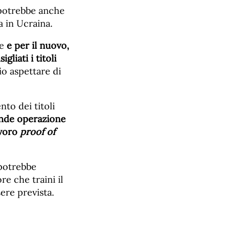
 potrebbe anche
a in Ucraina.
e
e per il nuovo,
igliati i titoli
io aspettare di
to dei titoli
nde operazione
ivoro
proof of
 potrebbe
re che traini il
re prevista.