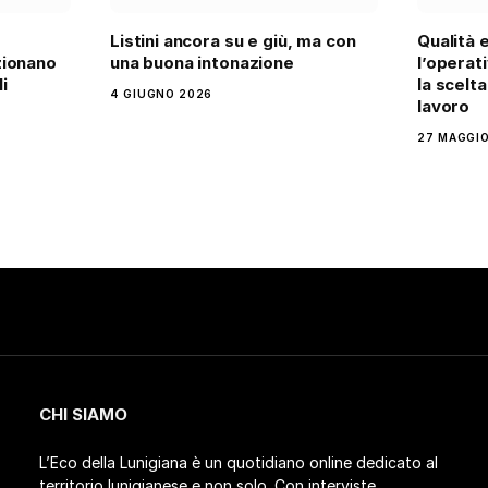
Listini ancora su e giù, ma con
Qualità 
zionano
una buona intonazione
l’operati
i
la scelt
4 GIUGNO 2026
lavoro
27 MAGGIO
CHI SIAMO
L’Eco della Lunigiana è un quotidiano online dedicato al
territorio lunigianese e non solo. Con interviste,