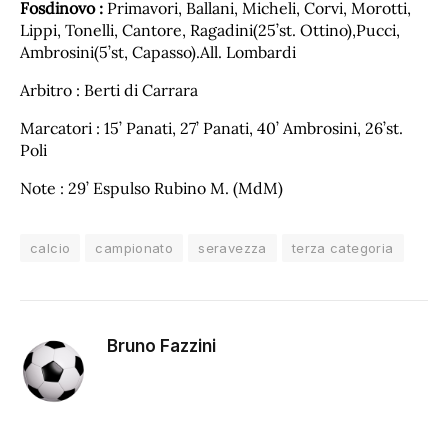
Fosdinovo :
Primavori, Ballani, Micheli, Corvi, Morotti,
Lippi, Tonelli, Cantore, Ragadini(25’st. Ottino),Pucci,
Ambrosini(5’st, Capasso).All. Lombardi
Arbitro : Berti di Carrara
Marcatori : 15’ Panati, 27’ Panati, 40’ Ambrosini, 26’st.
Poli
Note : 29’ Espulso Rubino M. (MdM)
calcio
campionato
seravezza
terza categoria
Bruno Fazzini