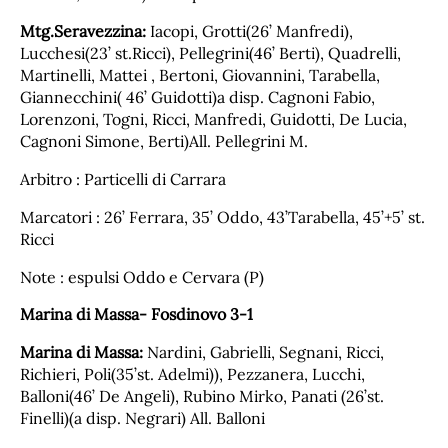
Mtg.Seravezzina:
Iacopi, Grotti(26’ Manfredi),
Lucchesi(23’ st.Ricci), Pellegrini(46’ Berti), Quadrelli,
Martinelli, Mattei , Bertoni, Giovannini, Tarabella,
Giannecchini( 46’ Guidotti)a disp. Cagnoni Fabio,
Lorenzoni, Togni, Ricci, Manfredi, Guidotti, De Lucia,
Cagnoni Simone, Berti)All. Pellegrini M.
Arbitro : Particelli di Carrara
Marcatori : 26’ Ferrara, 35’ Oddo, 43’Tarabella, 45’+5’ st.
Ricci
Note : espulsi Oddo e Cervara (P)
Marina di Massa- Fosdinovo 3-1
Marina di Massa:
Nardini, Gabrielli, Segnani, Ricci,
Richieri, Poli(35’st. Adelmi)), Pezzanera, Lucchi,
Balloni(46’ De Angeli), Rubino Mirko, Panati (26’st.
Finelli)(a disp. Negrari) All. Balloni