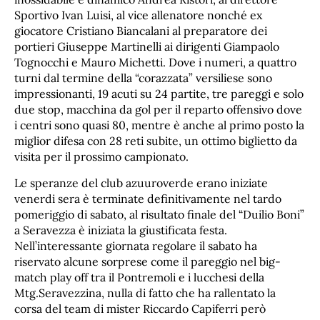
Sportivo Ivan Luisi, al vice allenatore nonché ex
giocatore Cristiano Biancalani al preparatore dei
portieri Giuseppe Martinelli ai dirigenti Giampaolo
Tognocchi e Mauro Michetti. Dove i numeri, a quattro
turni dal termine della “corazzata” versiliese sono
impressionanti, 19 acuti su 24 partite, tre pareggi e solo
due stop, macchina da gol per il reparto offensivo dove
i centri sono quasi 80, mentre è anche al primo posto la
miglior difesa con 28 reti subite, un ottimo biglietto da
visita per il prossimo campionato.
Le speranze del club azuuroverde erano iniziate
venerdi sera è terminate definitivamente nel tardo
pomeriggio di sabato, al risultato finale del “Duilio Boni”
a Seravezza è iniziata la giustificata festa.
Nell’interessante giornata regolare il sabato ha
riservato alcune sorprese come il pareggio nel big-
match play off tra il Pontremoli e i lucchesi della
Mtg.Seravezzina, nulla di fatto che ha rallentato la
corsa del team di mister Riccardo Capiferri però