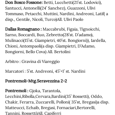
Don Bosco Fossone:
Betti, Lucchetti(21’st. Lodovici),
Santucci, Antonelli(24’ Sanchez), Guazzoni, Ulivi
Tommaso, Petacchi, Muttini, Nardini, Andreoni, Latif( a
disp., Gentile, Nicoli, Turco)All. Ulivi Paolo
Dallas Romagnano :
Maccabrubi, Figaia, Tignoicchi,
Sarno, Boccardi, Buo, Zebretto(28’st. D’adamo),
Mulinacci(15’st. Giampietri, 40’st. Bongiorni)), Iardella,
Chioni, Antompaoli(a disp. Giampietri, D’Adamo,
Bongiorni, Bello Cova) All. Bertolini
Arbitro : Gravina di Viareggio
Marcatori : 5’st. Andreoni, 45’+1’ st. Nardini
Pontremoli-Mtg.Seravezzina 2-2
Pontremoli :
Gjoka, Tarantola,
Lecchini,Ribolla,Cervara,Bardini(35’ Rossetti), Oddo,
Chakir, Ferarra, Zuccarelli, Polloni( 35’st, Bregasi)a disp.
Matteucci, Echaib, Bregasi, Fornaciari,Bertorelli,
Tannini, Rossetti)All. Capiferri