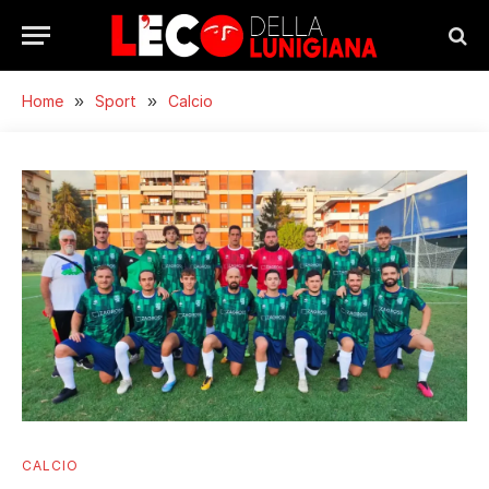
Home
»
Sport
»
Calcio
CALCIO