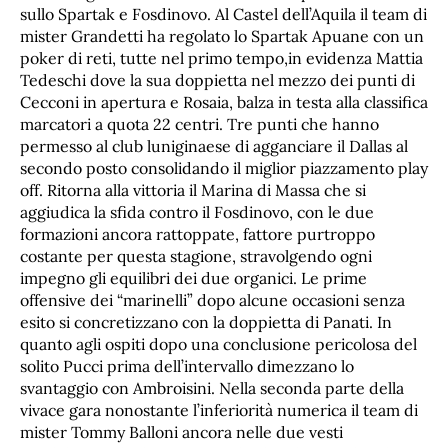
sullo Spartak e Fosdinovo. Al Castel dell’Aquila il team di
mister Grandetti ha regolato lo Spartak Apuane con un
poker di reti, tutte nel primo tempo,in evidenza Mattia
Tedeschi dove la sua doppietta nel mezzo dei punti di
Cecconi in apertura e Rosaia, balza in testa alla classifica
marcatori a quota 22 centri. Tre punti che hanno
permesso al club luniginaese di agganciare il Dallas al
secondo posto consolidando il miglior piazzamento play
off. Ritorna alla vittoria il Marina di Massa che si
aggiudica la sfida contro il Fosdinovo, con le due
formazioni ancora rattoppate, fattore purtroppo
costante per questa stagione, stravolgendo ogni
impegno gli equilibri dei due organici. Le prime
offensive dei “marinelli” dopo alcune occasioni senza
esito si concretizzano con la doppietta di Panati. In
quanto agli ospiti dopo una conclusione pericolosa del
solito Pucci prima dell’intervallo dimezzano lo
svantaggio con Ambroisini. Nella seconda parte della
vivace gara nonostante l’inferiorità numerica il team di
mister Tommy Balloni ancora nelle due vesti