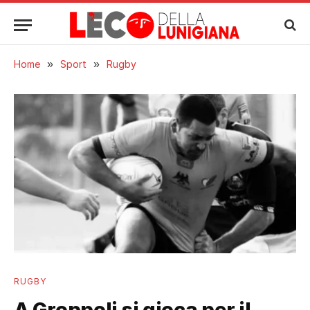
Home
»
Sport
»
Rugby
RUGBY
A Groppoli si gioca per il