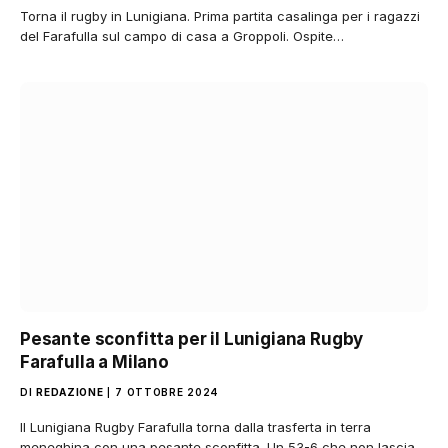
Torna il rugby in Lunigiana. Prima partita casalinga per i ragazzi
del Farafulla sul campo di casa a Groppoli. Ospite…
Pesante sconfitta per il Lunigiana Rugby
Farafulla a Milano
DI
REDAZIONE
7 OTTOBRE 2024
Il Lunigiana Rugby Farafulla torna dalla trasferta in terra
meneghina con una pesante sconfitta. Un 53-6 che non lascia