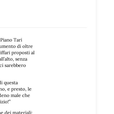
 Piano Tari
aumento di oltre
ffari proposti al
l’alto, senza
ci sarebbero
di questa
no, e presto, le
 Meno male che
izio!”
e dei materiali: