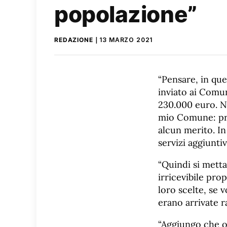
popolazione”
REDAZIONE
13 MARZO 2021
“Pensare, in que
inviato ai Comun
230.000 euro. No
mio Comune: prim
alcun merito. I
servizi aggiuntiv
“Quindi si metta
irricevibile prop
loro scelte, se
erano arrivate r
“Aggiungo che oc