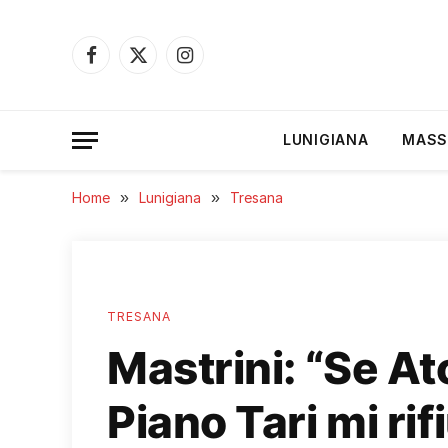
Facebook
X
Instagram
(Twitter)
LUNIGIANA
MASS
Home
»
Lunigiana
»
Tresana
TRESANA
Mastrini: “Se At
Piano Tari mi rifi