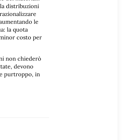
a distribuzioni
 razionalizzare
o aumentando le
ua: la quota
 minor costo per
dini non chiederò
ttate, devono
he purtroppo, in