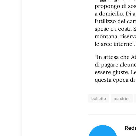
propongo di sost
a domicilio. Di 
l’utilizzo dei c
spese e i costi. 
montana, riserv
le aree interne”.
“In attesa che A
di pagare alcunc
essere giuste. L
questa epoca di
bollette
mastrini
Red