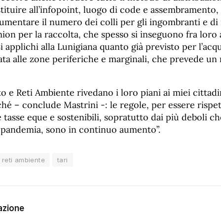
ituire all’infopoint, luogo di code e assembramento, l
aumentare il numero dei colli per gli ingombranti e di
amion per la raccolta, che spesso si inseguono fra lor
Si applichi alla Lunigiana quanto già previsto per l’acq
ata alle zone periferiche e marginali, che prevede un
to e Reti Ambiente rivedano i loro piani ai miei citta
hé – conclude Mastrini -: le regole, per essere rispe
e tasse eque e sostenibili, sopratutto dai più deboli c
 pandemia, sono in continuo aumento”.
reti ambiente
tari
azione