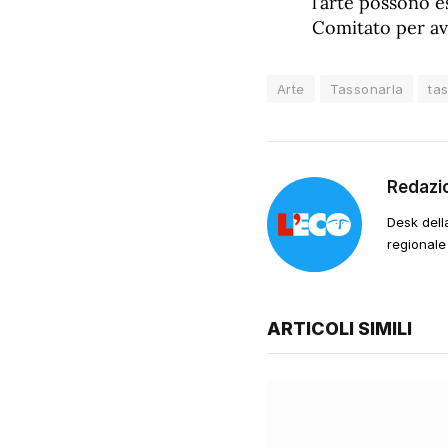
l’arte possono e
Comitato per ave
Arte
Tassonarla
ta
Redazi
Desk dell
regionale
ARTICOLI SIMILI