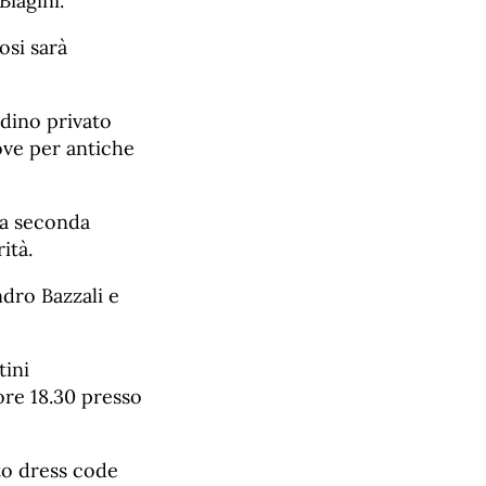
Biagini.
osi sarà
rdino privato
ove per antiche
la seconda
ità.
dro Bazzali e
tini
ore 18.30 presso
sto dress code