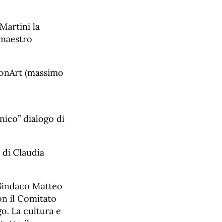
Martini la
 maestro
ssonArt (massimo
nico” dialogo di
 di Claudia
l Sindaco Matteo
on il Comitato
o. La cultura e