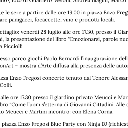
ino\ foto di Gualtiero Meloni, Andrea Biagini, Marco 
te le sere a partire dalle ore 19.00 in piazza Enzo Freg
are panigacci, focaccette, vino e prodotti locali.
taglio: venerdì 28 luglio alle ore 17.30, presso il Gia
i, la presentazione del libro “Emozionarsi, parole nu
a Picciolli
resso parco giochi Paolo Bernardi l’inaugurazione del
onArt – mostra d’Arte diffusa alla presenza delle autor
iazza Enzo Fregosi concerto tenuto dal Tenore Alessan
Colli.
 alle ore 17.30 presso il giardino privato Meucci e Mar
bro “Come l’uom s’etterna di Giovanni Cittadini. Alle 
ato Meucci e Martini incontro: con Elena Corna.
n piazza Enzo Fregosi Blue Party con Ninja DJ (richie