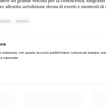
ssere un grande veicolo per la conoscenza. Ringrazio 
r allestito un’edizione densa di eventi e momenti di 
ssonart
tresana
one
a redazione, con questo account pubblichiamo comunicati stampa, event
 e nazionale