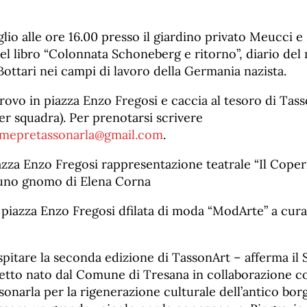
io alle ore 16.00 presso il giardino privato Meucci e 
el libro “Colonnata Schoneberg e ritorno”, diario del
ottari nei campi di lavoro della Germania nazista.
itrovo in piazza Enzo Fregosi e caccia al tesoro di Ta
r squadra). Per prenotarsi scrivere
emepretassonarla@gmail.com
.
iazza Enzo Fregosi rappresentazione teatrale “Il Coper
i uno gnomo di Elena Corna
n piazza Enzo Fregosi dfilata di moda “ModArte” a cura
ospitare la seconda edizione di TassonArt – afferma i
getto nato dal Comune di Tresana in collaborazione c
onarla per la rigenerazione culturale dell’antico borg