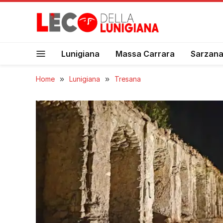
Lunigiana
Massa Carrara
Sarzan
Home
»
Lunigiana
»
Tresana