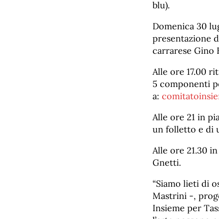
blu).
Domenica 30 lugl
presentazione d
carrarese Gino B
Alle ore 17.00 r
5 componenti pe
a:
comitatoinsi
Alle ore 21 in p
un folletto e d
Alle ore 21.30 i
Gnetti.
“Siamo lieti di 
Mastrini -, pro
Insieme per Tass