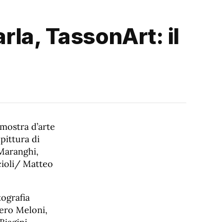
arla, TassonArt: il
 mostra d’arte
pittura di
 Maranghi,
cioli/ Matteo
tografia
tiero Meloni,