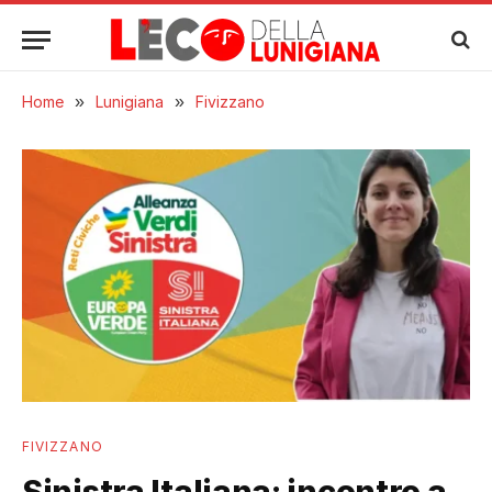
Home
»
Lunigiana
»
Fivizzano
FIVIZZANO
Sinistra Italiana: incontro a