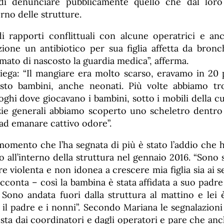
i denunciare pubblicamente quello che dal loro
erno delle strutture.
i rapporti conflittuali con alcune operatrici e anc
ione un antibiotico per sua figlia affetta da bronch
mato di nascosto la guardia medica”, afferma.
ega: “Il mangiare era molto scarso, eravamo in 20 
to bambini, anche neonati. Più volte abbiamo tro
oghi dove giocavano i bambini, sotto i mobili della c
zie generali abbiamo scoperto uno scheletro dentr
ad emanare cattivo odore”.
momento che l’ha segnata di più è stato l’addio che 
io all’interno della struttura nel gennaio 2016. “Sono 
 violenta e non idonea a crescere mia figlia sia ai se
acconta – così la bambina è stata affidata a suo padr
 Sono andata fuori dalla struttura al mattino e lei è
il padre e i nonni”. Secondo Mariana le segnalazioni 
usta dai coordinatori e dagli operatori e pare che a