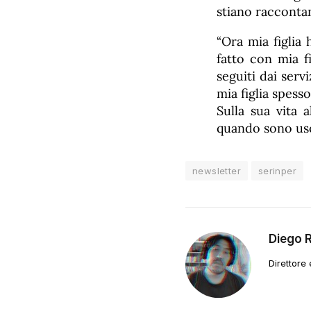
stiano raccontan
“Ora mia figlia
fatto con mia 
seguiti dai ser
mia figlia spess
Sulla sua vita 
quando sono usci
newsletter
serinper
Diego 
Direttore