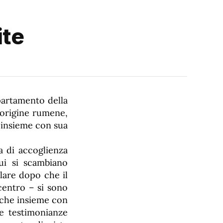
ite
partamento della
 origine rumene,
, insieme con sua
a di accoglienza
i si scambiano
lare dopo che il
 centro – si sono
, che insieme con
ie testimonianze