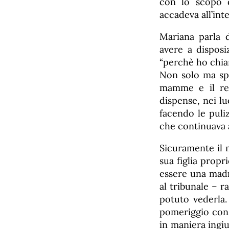
con lo scopo d
accadeva all’int
Mariana parla d
avere a disposiz
“perchè ho chia
Non solo ma spi
mamme e il res
dispense, nei lu
facendo le puli
che continuava 
Sicuramente il 
sua figlia propr
essere una madre
al tribunale – r
potuto vederla.
pomeriggio con 
in maniera ingi