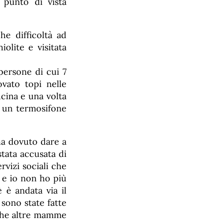
 punto di vista
he difficoltà ad
iolite e visitata
persone di cui 7
vato topi nelle
ucina e una volta
o un termosifone
ha dovuto dare a
stata accusata di
rvizi sociali che
e e io non ho più
 è andata via il
sono state fatte
nche altre mamme