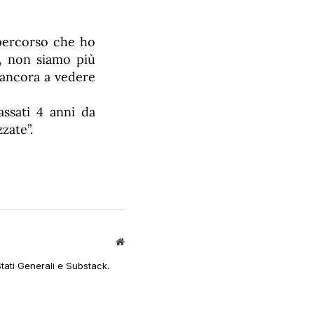
 percorso che ho
, non siamo più
 ancora a vedere
assati 4 anni da
zate”.
Sito
web
Stati Generali e Substack.