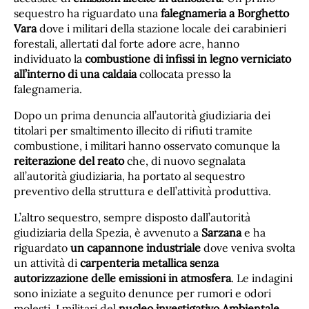
sequestro ha riguardato una
falegnameria a Borghetto
Vara
dove i militari della stazione locale dei carabinieri
forestali, allertati dal forte adore acre, hanno
individuato la
combustione di infissi in legno verniciato
all’interno di una caldaia
collocata presso la
falegnameria.
Dopo un prima denuncia all’autorità giudiziaria dei
titolari per smaltimento illecito di rifiuti tramite
combustione, i militari hanno osservato comunque la
reiterazione del reato
che, di nuovo segnalata
all’autorità giudiziaria, ha portato al sequestro
preventivo della struttura e dell’attività produttiva.
L’altro sequestro, sempre disposto dall’autorità
giudiziaria della Spezia, è avvenuto a
Sarzana
e ha
riguardato
un capannone industriale
dove veniva svolta
un attività di
carpenteria metallica senza
autorizzazione delle emissioni in atmosfera
. Le indagini
sono iniziate a seguito denunce per rumori e odori
molesti. I militari del
nucleo investigativo Ambientale