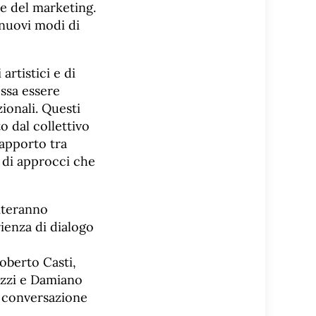
 e del marketing.
 nuovi modi di
artistici e di
ssa essere
ionali. Questi
o dal collettivo
rapporto tra
à di approcci che
piteranno
rienza di dialogo
Roberto Casti,
ozzi e Damiano
n conversazione