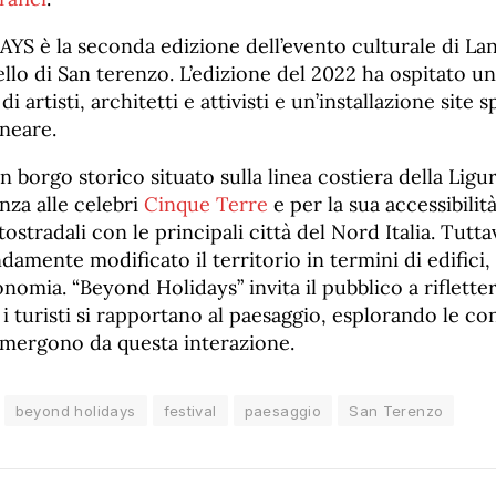
 è la seconda edizione dell’evento culturale di La
ello di San terenzo. L’edizione del 2022 ha ospitato u
di artisti, architetti e attivisti e un’installazione site 
lneare.
 borgo storico situato sulla linea costiera della Ligu
anza alle celebri
Cinque Terre
e per la sua accessibilità
stradali con le principali città del Nord Italia. Tuttav
damente modificato il territorio in termini di edifici, 
omia. “Beyond Holidays” invita il pubblico a riflette
e i turisti si rapportano al paesaggio, esplorando le co
 emergono da questa interazione.
beyond holidays
festival
paesaggio
San Terenzo