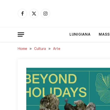
Facebook
X
Instagram
(Twitter)
LUNIGIANA
MASS
Home
»
Cultura
»
Arte