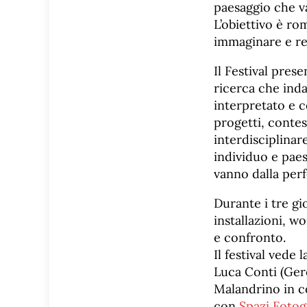
paesaggio che van
L’obiettivo è ro
immaginare e rel
Il Festival prese
ricerca che ind
interpretato e c
progetti, contes
interdisciplina
individuo e paes
vanno dalla per
Durante i tre gi
installazioni, w
e confronto.
Il festival vede
Luca Conti (Ger
Malandrino in co
con
Spazi Fotog