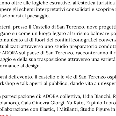
no oltre alle logiche estrattive, all’estetica turistica
mpere gli schemi interpretativi consolidati e scoprire
azionarsi al paesaggio.
nterà, presso il Castello di San Terenzo, nove progetti 
agano su come un luogo legato al turismo balneare po
omunicato al di fuori dei confini iconografici convenz
tualizzati attraverso uno studio preparatorio condott
re ADORA sul paese di San Terenzo, racconteranno il 
aggio e della sua trasposizione attraverso una variet
formance al design.
orni dell’evento, il castello e le vie di San Terenzo os
orkshop e talk aperti al pubblico, dando vita a un’espe
 la partecipazione di: ADORA collettiva, Lidia Bianchi, 
olamore), Gaia Ginevra Giorgi, Yu Kato, Erpinio Labr
llaborazione con Blastic, I Mitilanti, Studio Figure i
rafici
.