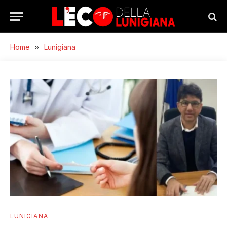
Home
»
Lunigiana
LUNIGIANA