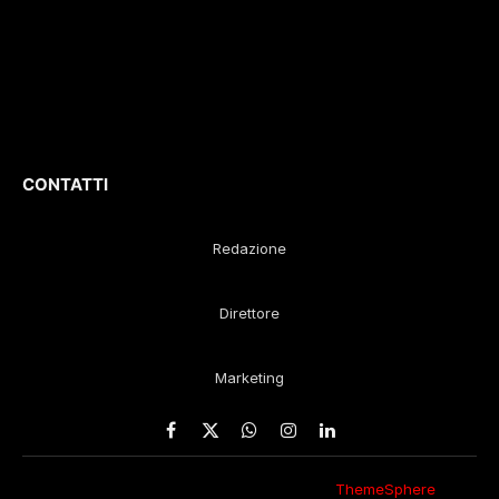
D
irettore
Responsabile
:
Gustavo Diego
Remaggi
CONTATTI
Redazione
Direttore
Marketing
Facebook
X
WhatsApp
Instagram
LinkedIn
(Twitter)
© 2026 Eco della Lunigiana. Un design
ThemeSphere
,