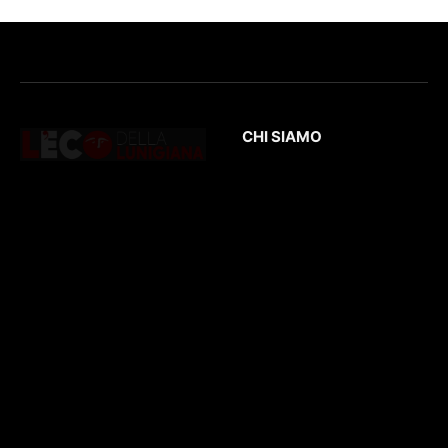
CHI SIAMO
L’Eco
della Lunigiana
è un quotidiano
Testata giornalistica
online dedicato al
registrata presso il
territorio lunigianese
Tribunale di Massa
e non solo. Con
con il numero di
interviste, inchieste,
registrazione
196/1
video,
del 04/2015
.
approfondimenti e
Iscrizione
ROC. N.
report di eventi
36086
.
culturali e sportivi.