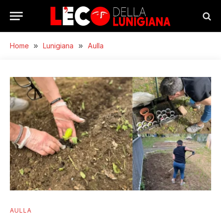
Home
»
Lunigiana
»
Aulla
AULLA