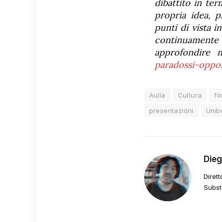
dibattito in ter
propria idea, p
punti di vista i
continuamente 
approfondire n
paradossi-oppo
Aulla
Cultura
fi
presentazioni
Umbe
Die
Dirett
Subst