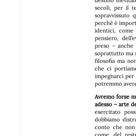
destino inevitab
secoli, per il 
sopravvissuto q
perché è import
identici, come 
pensiero, dell’
preso – anche –
soprattutto ma n
filosofia ma no
che ci portiam
impegnarci per 
potremmo avere
Avremo forse m
adesso – arte d
esercitato pos
dobbiamo distru
conto che non 
come, del rest