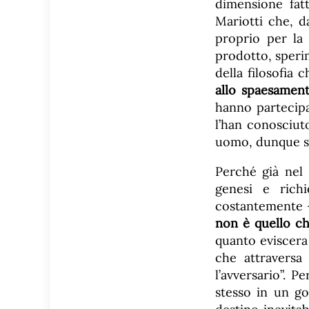
dimensione fatt
Mariotti che, d
proprio per la 
prodotto, sperim
della filosofia 
allo spaesamen
hanno partecipa
l’han conosciut
uomo, dunque si
Perché già nel 
genesi e rich
costantemente –
non è quello c
quanto eviscera
che attraversa
l’avversario”. P
stesso in un go