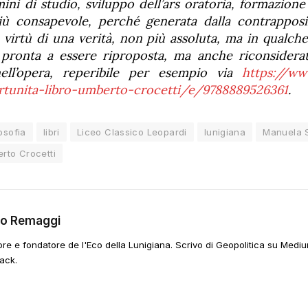
mini di studio, sviluppo dell’ars oratoria, formazion
iù consapevole, perché generata dalla contrapposi
n virtù di una verità, non più assoluta, ma in qualche
pronta a essere riproposta, ma anche riconsiderata
ell’opera, reperibile per esempio via
https://www
rtunita-libro-umberto-crocetti/e/9788889526361
.
losofia
libri
Liceo Classico Leopardi
lunigiana
Manuela S
rto Crocetti
go Remaggi
ore e fondatore de l'Eco della Lunigiana. Scrivo di Geopolitica su Mediu
ack.