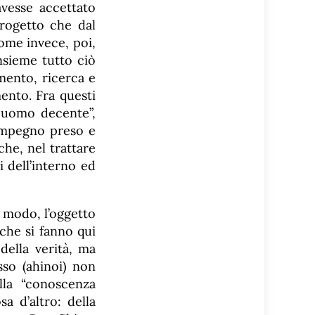
avesse accettato
rogetto che dal
come invece, poi,
nsieme tutto ciò
mento, ricerca e
mento. Fra questi
e uomo decente”,
’impegno preso e
che, nel trattare
i dell’interno ed
e modo, l’oggetto
che si fanno qui
o della verità, ma
so (ahinoi) non
lla “conoscenza
a d’altro: della