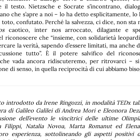
 il testo. Nietzsche e Socrate s’incontrano, dial
ano che s’apre a noi – lo ha detto esplicitamente, lo
 toto, confutato. Perché la salvezza, ci dice, non sta n
os
caotico, inter nos arroccato, dilagante e spe
 riconoscere che “insieme, con solidarietà leopard
care la verità, sapendo d’essere limitati, ma anche 
cussione tutto”. È il potere salvifico del ricono
l che vada ancora ridiscuteremo, per ritrovarci – s
one di senso, in quella reciprocità di cui abbiamo bis
to introdotto da Irene Ringozzi, in modalità TEDx talk
ura di Galileo Galilei di Andrea Mori e Eleonora Dez
sione dell’evento le vincitrici delle ultime Olimpi
 Filippi, Natalia Novoa, Marta Romanut ed Elen
oro esperienza, sottolineando gli aspetti positivi d