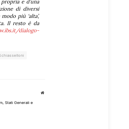
e propria e d’una
zione di diversi
 modo più ‘alta’,
. Il resto è da
.ibs.it/dialogo-
chiasselloni
Sito
web
m, Stati Generali e