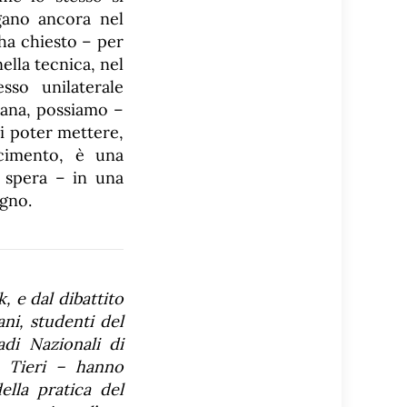
ogano ancora nel
 ha chiesto – per
ella tecnica, nel
sso unilaterale
iana, possiamo –
di poter mettere,
scimento, è una
i spera – in una
ogno.
, e dal dibattito
ani, studenti del
adi Nazionali di
a Tieri – hanno
ella pratica del