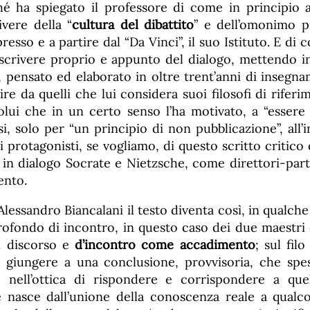
é ha spiegato il professore di come in principio 
ivere della “
cultura del dibattito
” e dell’omonimo p
esso e a partire dal “Da Vinci”, il suo Istituto. E di 
a scrivere proprio e appunto del dialogo, mettendo i
, pensato ed elaborato in oltre trent’anni di insegna
ire da quelli che lui considera suoi filosofi di riferi
olui che in un certo senso l’ha motivato, a “esser
i, solo per “un principio di non pubblicazione”, all
 protagonisti, se vogliamo, di questo scritto critico 
 in dialogo Socrate e Nietzsche, come direttori-part
ento.
essandro Biancalani il testo diventa così, in qualch
rofondo di incontro, in questo caso dei due maestri 
l discorso e
d’incontro come accadimento
; sul fil
 giungere a una conclusione, provvisoria, che spes
 nell’ottica di rispondere e corrispondere a que
e nasce dall’unione della conoscenza reale a qualcos