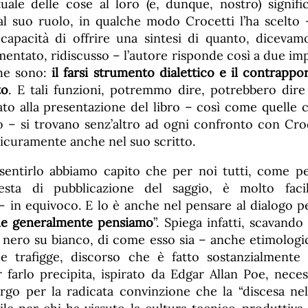
uale delle cose al loro (e, dunque, nostro) signifi
al suo ruolo, in qualche modo Crocetti l’ha scelto 
capacità di offrire una sintesi di quanto, dicevam
entato, ridiscusso – l’autore risponde così a due im
che sono:
il farsi strumento dialettico e il contrappo
to
. E tali funzioni, potremmo dire, potrebbero dir
to alla presentazione del libro – così come quelle c
o – si trovano senz’altro ad ogni confronto con Cro
curamente anche nel suo scritto.
sentirlo abbiamo capito che per noi tutti, come pe
iesta di pubblicazione del saggio, è molto fac
 in equivoco. E lo è anche nel pensare al dialogo p
he generalmente pensiamo
”. Spiega infatti, scavand
 nero su bianco, di come esso sia – anche etimolo
 e trafigge, discorso che è fatto sostanzialmente
er farlo precipita, ispirato da Edgar Allan Poe, nece
rgo per la radicata convinzione che la “discesa ne