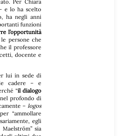
cato. Per Chiara
– e lo ha scelto
o, ha negli anni
portanti funzioni
rre l’opportunità
e le persone che
he il professore
cetti, docente e
r lui in sede di
ile cadere – e
erché “
il dialogo
o nel profondo di
gicamente –
logos
 per “ammollare
ssariamente, egli
l Maelström” sia