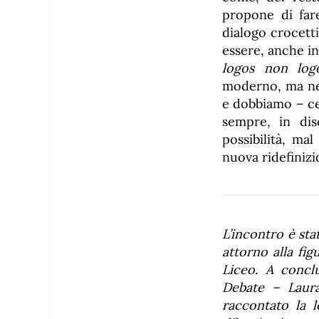
propone di fare
dialogo crocetti
essere, anche in
logos
non log
moderno, ma nel
e dobbiamo – cer
sempre, in dis
possibilità, ma
nuova ridefinizi
L’incontro è sta
attorno alla fig
Liceo. A conclu
Debate – Laura
raccontato la l