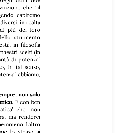
 degli ultimi due
vinzione che “il
eggendo capiremo
versi, in realtà
 di più del loro
 dello strumento
tà, in filosofia
aestri scelti (in
ontà di potenza”
, in tal senso,
otenza” abbiamo,
sempre, non solo
anico
. E con ben
atica’ che: non
tra, ma renderci
nemmeno l’altro
me lo stesso si