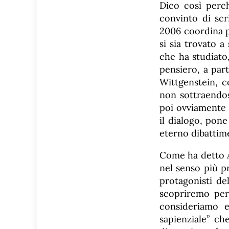
Dico così perch
convinto di scr
2006 coordina pr
si sia trovato 
che ha studiato
pensiero, a part
Wittgenstein, c
non sottraendos
poi ovviamente i
il dialogo, pone
eterno dibattim
Come ha detto Al
nel senso più p
protagonisti de
scopriremo per
consideriamo e
sapienziale” ch