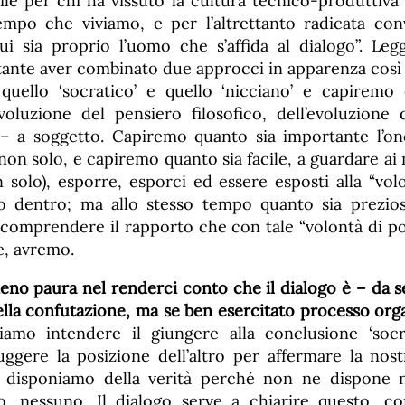
ile per chi ha vissuto la cultura tecnico-produttiva
tempo che viviamo, e per l’altrettanto radicata con
ui sia proprio l’uomo che s’affida al dialogo”. L
ante aver combinato due approcci in apparenza così di
quello ‘socratico’ e quello ‘nicciano’ e capiremo
evoluzione del pensiero filosofico, dell’evoluzione
 a soggetto. Capiremo quanto sia importante l’ones
on solo, e capiremo quanto sia facile, a guardare ai m
n solo), esporre, esporci ed essere esposti alla “vol
o dentro; ma allo stesso tempo quanto sia prezioso
comprendere il rapporto che con tale “volontà di p
, avremo.
eno paura
nel renderci conto
che il dialogo è – da 
ella confutazione, ma se ben esercitato processo org
siamo intendere il giungere alla conclusione ‘socr
ggere la posizione dell’altro per affermare la nos
disponiamo della verità perché non ne dispone 
o, nessuno. Il dialogo serve a chiarire questo, co