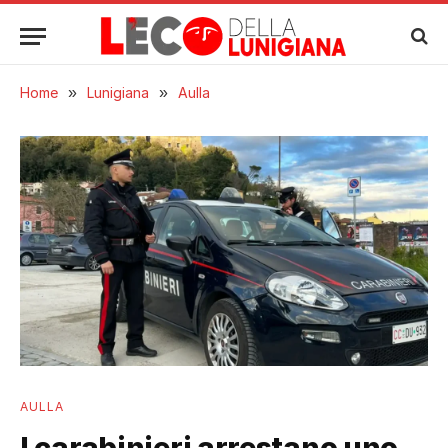
Home
»
Lunigiana
»
Aulla
AULLA
I carabinieri arrestano uno