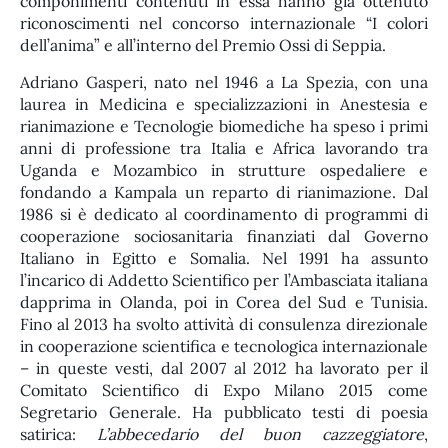
componimenti contenuti in essa hanno già ottenuto
riconoscimenti nel concorso internazionale “I colori
dell’anima” e all’interno del Premio Ossi di Seppia.
Adriano Gasperi, nato nel 1946 a La Spezia, con una
laurea in Medicina e specializzazioni in Anestesia e
rianimazione e Tecnologie biomediche ha speso i primi
anni di professione tra Italia e Africa lavorando tra
Uganda e Mozambico in strutture ospedaliere e
fondando a Kampala un reparto di rianimazione. Dal
1986 si è dedicato al coordinamento di programmi di
cooperazione sociosanitaria finanziati dal Governo
Italiano in Egitto e Somalia. Nel 1991 ha assunto
l’incarico di Addetto Scientifico per l’Ambasciata italiana
dapprima in Olanda, poi in Corea del Sud e Tunisia.
Fino al 2013 ha svolto attività di consulenza direzionale
in cooperazione scientifica e tecnologica internazionale
– in queste vesti, dal 2007 al 2012 ha lavorato per il
Comitato Scientifico di Expo Milano 2015 come
Segretario Generale. Ha pubblicato testi di poesia
satirica:
L’abbecedario del buon cazzeggiatore
,