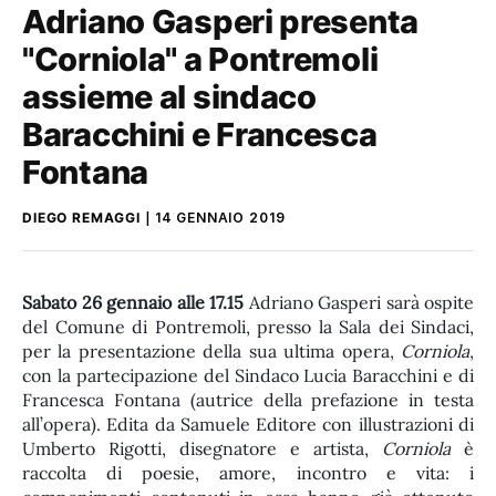
Adriano Gasperi presenta
"Corniola" a Pontremoli
assieme al sindaco
Baracchini e Francesca
Fontana
DIEGO REMAGGI
14 GENNAIO 2019
Sabato 26 gennaio alle 17.15
Adriano Gasperi sarà ospite
del Comune di Pontremoli, presso la Sala dei Sindaci,
per la presentazione della sua ultima opera,
Corniola
,
con la partecipazione del Sindaco Lucia Baracchini e di
Francesca Fontana (autrice della prefazione in testa
all’opera). Edita da Samuele Editore con illustrazioni di
Umberto Rigotti, disegnatore e artista,
Corniola
è
raccolta di poesie, amore, incontro e vita: i