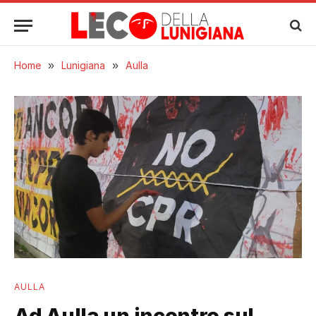
Home
»
Lunigiana
»
Aulla
AULLA
Ad Aulla un incontro sul