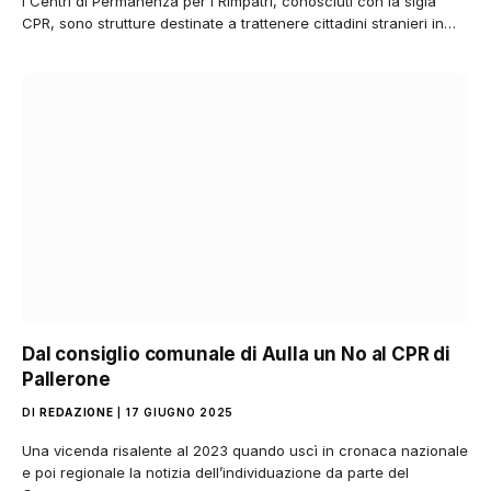
I Centri di Permanenza per i Rimpatri, conosciuti con la sigla
CPR, sono strutture destinate a trattenere cittadini stranieri in…
Dal consiglio comunale di Aulla un No al CPR di
Pallerone
DI
REDAZIONE
17 GIUGNO 2025
Una vicenda risalente al 2023 quando uscì in cronaca nazionale
e poi regionale la notizia dell’individuazione da parte del