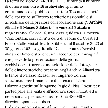
La terza edizione di ARCHIVI.DOC aumenta il numero
di dimore con oltre
46 archivi
che apriranno
gratuitamente al pubblico in tutta la Toscana (la metà
delle aperture sull’intero territorio nazionale) e si
arricchisce della preziosa collaborazione con gli
Archivi
Alinari
e il
Museo Stibbert
che
venerdì 6 ottobre
regaleranno, alle ore 16, una visita guidata alla mostra
“Così lontani, così vicini“ a cura di Sabine du Crest ed
Enrico Colle, visitabile allo Stibbert dal 6 ottobre 2023 al
30 giugno 2024 seguita alle 17 dall’incontro “Archivi
Alinari e Dimore storiche: un racconto per immagini”
che prevede la presentazione della giornata
Archivi.doc attraverso una selezione delle fotografie
delle dimore storiche presenti negli Archivi Alinari tra
le tante, il Palazzo Ricasoli su lungarno Corsini
selezionata per il manifesto di questa edizione o il
Palazzo Agostini sul lungarno Regio di Pisa. I posti per
partecipare alla visita e all’incontro sono limitati ed è
necessaria la prenotazione: Tel. 055 486049 –
direzione@museostibbert.it.
Un’altra importante novità riguarda l’inserimento