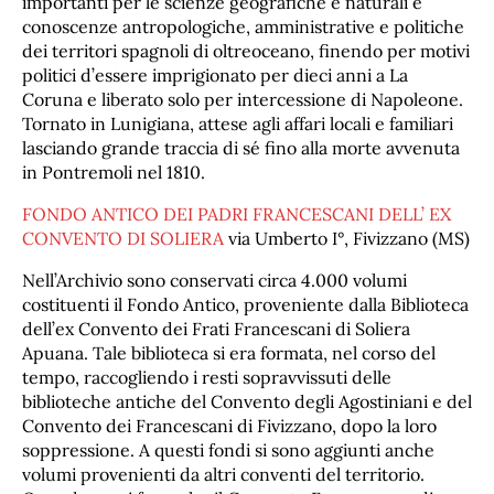
importanti per le scienze geografiche e naturali e
conoscenze antropologiche, amministrative e politiche
dei territori spagnoli di oltreoceano, finendo per motivi
politici d’essere imprigionato per dieci anni a La
Coruna e liberato solo per intercessione di Napoleone.
Tornato in Lunigiana, attese agli affari locali e familiari
lasciando grande traccia di sé fino alla morte avvenuta
in Pontremoli nel 1810.
FONDO ANTICO DEI PADRI FRANCESCANI DELL’ EX
CONVENTO DI SOLIERA
via Umberto I°, Fivizzano (MS)
Nell’Archivio sono conservati circa 4.000 volumi
costituenti il Fondo Antico, proveniente dalla Biblioteca
dell’ex Convento dei Frati Francescani di Soliera
Apuana. Tale biblioteca si era formata, nel corso del
tempo, raccogliendo i resti sopravvissuti delle
biblioteche antiche del Convento degli Agostiniani e del
Convento dei Francescani di Fivizzano, dopo la loro
soppressione. A questi fondi si sono aggiunti anche
volumi provenienti da altri conventi del territorio.