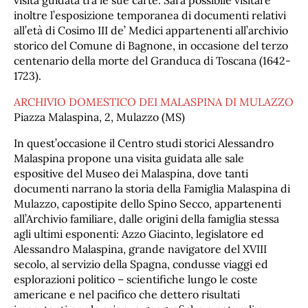
visita guidata tra le sue carte. Sarà possibile visitare
inoltre l’esposizione temporanea di documenti relativi
all’età di Cosimo III de’ Medici appartenenti all’archivio
storico del Comune di Bagnone, in occasione del terzo
centenario della morte del Granduca di Toscana (1642-
1723).
ARCHIVIO DOMESTICO DEI MALASPINA DI MULAZZO
Piazza Malaspina, 2, Mulazzo (MS)
In quest’occasione il Centro studi storici Alessandro
Malaspina propone una visita guidata alle sale
espositive del Museo dei Malaspina, dove tanti
documenti narrano la storia della Famiglia Malaspina di
Mulazzo, capostipite dello Spino Secco, appartenenti
all’Archivio familiare, dalle origini della famiglia stessa
agli ultimi esponenti: Azzo Giacinto, legislatore ed
Alessandro Malaspina, grande navigatore del XVIII
secolo, al servizio della Spagna, condusse viaggi ed
esplorazioni politico – scientifiche lungo le coste
americane e nel pacifico che dettero risultati