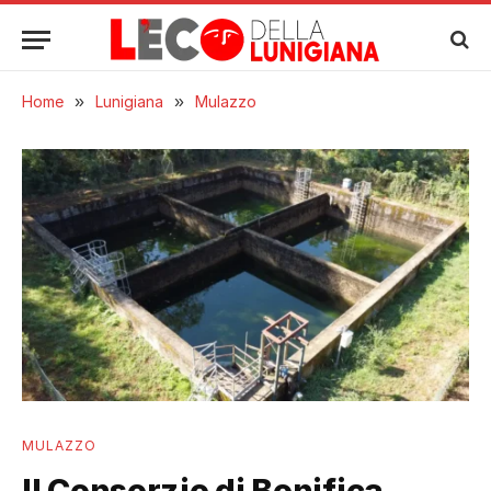
Home
»
Lunigiana
»
Mulazzo
MULAZZO
Il Consorzio di Bonifica