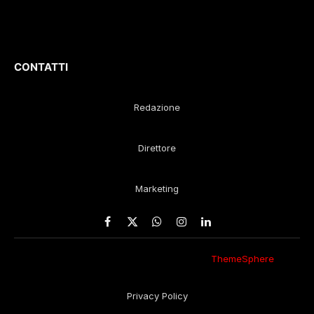
Gustavo Diego
Remaggi
CONTATTI
Redazione
Direttore
Marketing
Facebook
X
WhatsApp
Instagram
LinkedIn
(Twitter)
© 2026 Eco della Lunigiana. Un design
ThemeSphere
,
rielaborato in redazione.
Privacy Policy