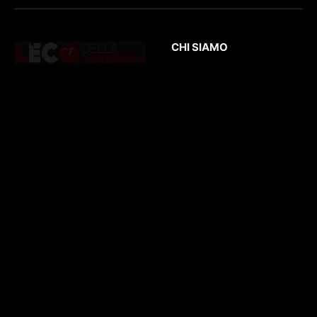
CHI SIAMO
L’Eco
della Lunigiana
è un quotidiano
Testata giornalistica
online dedicato al
registrata presso il
territorio lunigianese
Tribunale di Massa
e non solo. Con
con il numero di
interviste, inchieste,
registrazione
196/1
video,
del 04/2015
.
approfondimenti e
Iscrizione
ROC. N.
report di eventi
36086
.
culturali e sportivi.
D
irettore
Responsabile
: