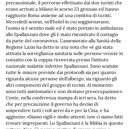
precauzionale, il percorso effettuato dai due turisti che
erano arrivati a Milano lo scorso 23 gennaio ed hanno
raggiunto Roma assieme ad una comitiva di turisti.
Mercoledì scorso, nell’hotel in cui soggiornavano,
l’uomo si è sentito male ed è stato portato in ambulanza
allo Spallanzani dove gli è stato riscontrato il contagio
da parte del coronavirus. L’assessorato alla Sanità della
Regione Lazio ha detto in una nota che «è già stata
attivata la sorveglianza sanitaria sulle persone venute in
contatto con la coppia ricoverata presso l’istituto
nazionale malattie infettive Spallanzani. Sono scattate
tutte le misure previste dai protocolli sia per quanto
riguarda alcune persone dell’albergo, sia riguardo gli
altri componenti del gruppo di turisti. Al momento
sono tutti asintomatici e non destano preoccupazione».
Conte, nella conferenza stampa di ieri sera, ha detto
che per precauzione il governo ha deciso di
sospendere tutti i voli aerei da e per la Cina, e ha
aggiunto: «Siamo vigili e molto attenti: non ci siamo fatti
trovare impreparati. Lo Spallanzani è la Bibbia in questo