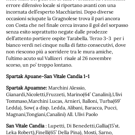
errore difensivo locale si riportano avanti con una
incornata dell’esperto Macchiarini. Dopo diverse
occasioni sciupate la Gragnolese trova il pari ancora
con Costa che nel finale cerca invano il gol del sorpasso
senza esito soprattutto negate dalle prodezze
dell’attento portiere ospite Tarabella. Terzo 3-3 per i
bianco verdi nei cinque nulla di fatto consecutivi, dove
non riescono più a sorridere tra le mura amiche,
l’ultimo acuto sul Vallizeri risale al 26 novembre
scorso, un po’ troppo lontano.
Spartak Apuane-San Vitale Candia 1-1
Spartak Apuamne:
Marchini Alessio,
Gianardi,Nicoletti,Fruzzeti, Marino(64’ Canalini),Ulivi
Tommaso,Marchini Lucas, Arnieri, Balloni, Turba(69’
Ledda), Sow( a disp. Ledda, Alibani, Baracca, Pucci,
Magnani,Tongiani,Canalini) All. Ulivi Paolo
San Vitale Candia
: Lupetti, Di Benedetti,Gallia(15’st.
Leka Robert),Finelli(65’ Della Pina), Mosti, Sarno,