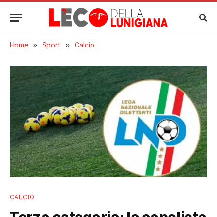
Home
»
Sport
»
Calcio
CALCIO
Terza categoria: la capolista