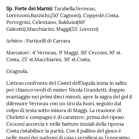
Sp. Forte dei Marmi:
Tarabella,Verneau,
Lorenzoni,Bazzichi,(50’ Cagnoni), Coppedè,Costa,
Perregrini, Celentano, Balduini(60’
Galeotti),Macchiarini, Maggi(55’ Lorenzi)
Arbitro : Particelli di Carrara
Marcatori : 4’ Verneau, 9’ Maggi, 30’ Cecconi, 10’ st.
Costa, 25’ st.Macchiarini, 30’ st.Costa,
Gragnola,
L’atteso confronto del Castel dell’Aquila inizia in salita
per i bianco verdi di mister Nicola Grandetti, doppio
svantaggio nei primi dieci minuti, apre la sagra del gol il
difensore Verneau con un tiro da fuori, seguito dal
colpo di testa sotto misura di Maggi. La reazione di
Chelotti e compagni è di carattere, prima del riposo
Cecconi accorcia e nelle battute iniziali della ripresa
Costa ristabilisce la parità. Con il pallino del gioco è
nelle mani dei padroni di casa i versiliesi su l’ennesimo