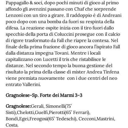
Pappagallo & soci, dopo pochi minuti di gioco al primo
affondo gli avenzini passano con Chaf che sorprende
Lenzoni con un tiro a girare. Il raddoppio è di Andreani
poco dopo con una bomba da fuori su respinta della
difesa. La reazione ospite inizia con il tiro fuori dallo
specchio della porta di Coluccini prosegue con il calcio
di rigore trasformato da Fall che riapre la contesa. Nel
finale della prima frazione di gioco ancora l’ispirato Fall
dalla distanza impegna Tovani. Mentre i locali
capitalizzano con Lucetti il tris che ristabilisce le
distanze. Nel secondo tempo la buona gestione del
risultato la prima della classe di mister Andrea Tinfena
viene premiata nuovamente con i due centri del neo
entrato Vallerini.
Gragnolese-Sp. Forte dei Marmi 3-3
Gragnolese:
Gerali, Simonelli(75’
Sisti),Chelotti,Guelfi,Pierotti(65’ Ferrari),
Bondi,Egei,Freogosi(65’ Tedeschi), Cecconi,Mastrini,
Costa.