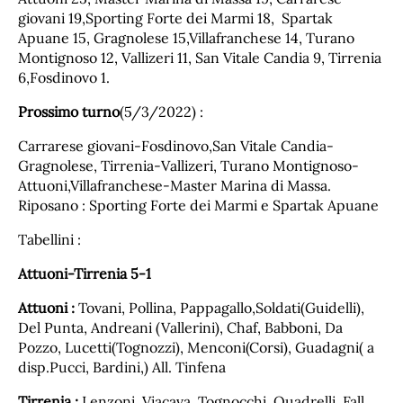
giovani 19,Sporting Forte dei Marmi 18, Spartak
Apuane 15, Gragnolese 15,Villafranchese 14, Turano
Montignoso 12, Vallizeri 11, San Vitale Candia 9, Tirrenia
6,Fosdinovo 1.
Prossimo turno
(5/3/2022) :
Carrarese giovani-Fosdinovo,San Vitale Candia-
Gragnolese, Tirrenia-Vallizeri, Turano Montignoso-
Attuoni,Villafranchese-Master Marina di Massa.
Riposano : Sporting Forte dei Marmi e Spartak Apuane
Tabellini :
Attuoni-Tirrenia 5-1
Attuoni :
Tovani, Pollina, Pappagallo,Soldati(Guidelli),
Del Punta, Andreani (Vallerini), Chaf, Babboni, Da
Pozzo, Lucetti(Tognozzi), Menconi(Corsi), Guadagni( a
disp.Pucci, Bardini,) All. Tinfena
Tirrenia :
Lenzoni, Viacava, Tognocchi, Quadrelli, Fall,