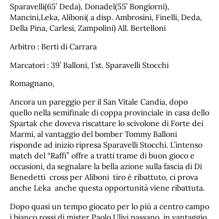
Sparavelli(65’ Deda), Donadel(55’ Bongiorni),
Mancini,Leka, Aliboni( a disp. Ambrosini, Finelli, Deda,
Della Pina, Carlesi, Zampolini) All. Bertelloni
Arbitro : Berti di Carrara
Marcatori : 39’ Balloni, 1’st. Sparavelli Stocchi
Romagnano,
Ancora un pareggio per il San Vitale Candia, dopo
quello nella semifinale di coppa provinciale in casa dello
Spartak che doveva riscattare lo scivolone di Forte dei
Marmi, al vantaggio del bomber Tommy Balloni
risponde ad inizio ripresa Sparavelli Stocchi. L’intenso
match del “Raffi” offre a tratti trame di buon gioco e
occasioni, da segnalare la bella azione sulla fascia di Di
Benedetti cross per Aliboni tiro è ribattuto, ci prova
anche Leka anche questa opportunità viene ribattuta.
Dopo quasi un tempo giocato per lo più a centro campo
i bianco rossi di mister Paolo Ulivi passano in vantaggio