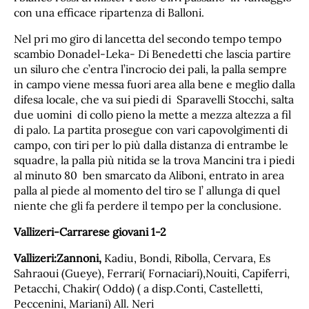
con una efficace ripartenza di Balloni.
Nel pri mo giro di lancetta del secondo tempo tempo
scambio Donadel-Leka- Di Benedetti che lascia partire
un siluro che c’entra l’incrocio dei pali, la palla sempre
in campo viene messa fuori area alla bene e meglio dalla
difesa locale, che va sui piedi di Sparavelli Stocchi, salta
due uomini di collo pieno la mette a mezza altezza a fil
di palo. La partita prosegue con vari capovolgimenti di
campo, con tiri per lo più dalla distanza di entrambe le
squadre, la palla più nitida se la trova Mancini tra i piedi
al minuto 80 ben smarcato da Aliboni, entrato in area
palla al piede al momento del tiro se l’ allunga di quel
niente che gli fa perdere il tempo per la conclusione.
Vallizeri-Carrarese giovani 1-2
Vallizeri:Zannoni,
Kadiu, Bondi, Ribolla, Cervara, Es
Sahraoui (Gueye), Ferrari( Fornaciari),Nouiti, Capiferri,
Petacchi, Chakir( Oddo) ( a disp.Conti, Castelletti,
Peccenini, Mariani) All. Neri