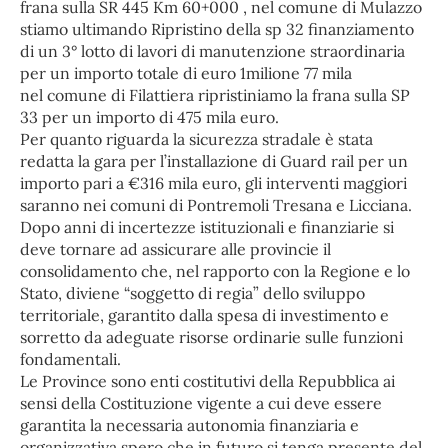
frana sulla SR 445 Km 60+000 , nel comune di Mulazzo
stiamo ultimando Ripristino della sp 32 finanziamento
di un 3° lotto di lavori di manutenzione straordinaria
per un importo totale di euro 1milione 77 mila
nel comune di Filattiera ripristiniamo la frana sulla SP
33 per un importo di 475 mila euro.
Per quanto riguarda la sicurezza stradale è stata
redatta la gara per l’installazione di Guard rail per un
importo pari a €316 mila euro, gli interventi maggiori
saranno nei comuni di Pontremoli Tresana e Licciana.
Dopo anni di incertezze istituzionali e finanziarie si
deve tornare ad assicurare alle provincie il
consolidamento che, nel rapporto con la Regione e lo
Stato, diviene “soggetto di regia” dello sviluppo
territoriale, garantito dalla spesa di investimento e
sorretto da adeguate risorse ordinarie sulle funzioni
fondamentali.
Le Province sono enti costitutivi della Repubblica ai
sensi della Costituzione vigente a cui deve essere
garantita la necessaria autonomia finanziaria e
organizzativa spero che in futuro si tenga presente del