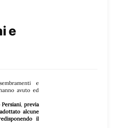
i e
ssembramenti e
 hanno avuto ed
 Persiani
,
previa
adottato alcune
redisponendo il