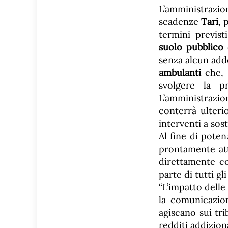
L’amministrazi
scadenze
Tari
, 
termini previsti
suolo pubblico
c
senza alcun adde
ambulanti
che, 
svolgere la p
L’amministrazio
conterrà ulterio
interventi a sos
Al fine di potenz
prontamente att
direttamente c
parte di tutti gli
“L’impatto delle
la comunicazion
agiscano sui tri
redditi addiziona