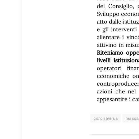
del Consiglio,
Sviluppo econom
atto dalle istit
e gli intervent
allentare i vinc
attivino in mis
Riteniamo oppo
livelli istituzion
operatori fina
economiche omo
controproducen
azioni che nel 
appesantire i c
coronavirus
massa