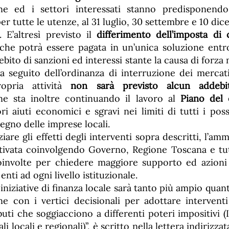
one ed i settori interessati stanno predisponendo 
per tutte le utenze, al 31 luglio, 30 settembre e 10 dic
. E’altresì previsto il
differimento dell’imposta di
he potrà essere pagata in un’unica soluzione entr
bito di sanzioni ed interessi stante la causa di forza 
a seguito dell’ordinanza di interruzione dei merca
ropria attività
non sarà previsto alcun addebi
ne sta inoltre continuando il lavoro al
Piano del
ri aiuti economici e sgravi nei limiti di tutti i poss
tegno delle imprese locali.
iare gli effetti degli interventi sopra descritti, l’amm
ivata coinvolgendo Governo, Regione Toscana e tutt
oinvolte per chiedere maggiore supporto ed azioni
 enti ad ogni livello istituzionale.
 iniziative di finanza locale sarà tanto più ampio qua
e con i vertici decisionali per adottare intervent
buti che soggiacciono a differenti poteri impositivi
li locali e regionali)”, è scritto nella lettera indirizza