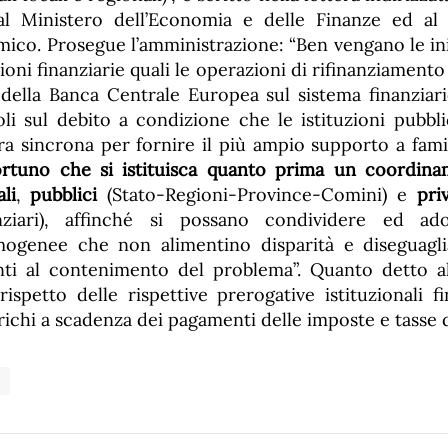
 al Ministero dell’Economia e delle Finanze ed al 
ico. Prosegue l’amministrazione: “Ben vengano le ini
uzioni finanziarie quali le operazioni di rifinanziament
i della Banca Centrale Europea sul sistema finanzia
oli sul debito a condizione che le istituzioni pubbl
ura sincrona per fornire il più ampio supporto a fami
rtuno che si istituisca quanto prima un coordinam
ali
,
pubblici
(Stato-Regioni-Province-Comini) e
priv
nziari), affinché si possano condividere ed ado
genee che non alimentino disparità e diseguaglian
ti al contenimento del problema”. Quanto detto al 
rispetto delle rispettive prerogative istituzionali f
arichi a scadenza dei pagamenti delle imposte e tasse