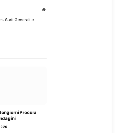
Sito
web
m, Stati Generali e
Bongiorni Procura
indagini
2026