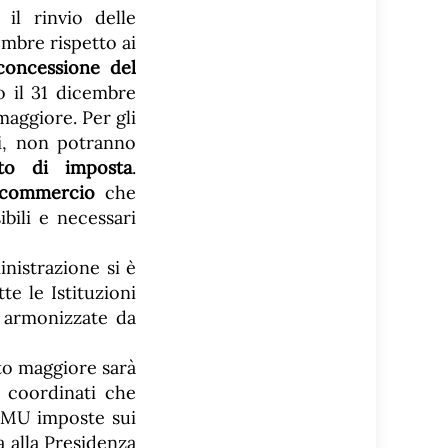
il rinvio delle
embre rispetto ai
 concessione del
o il 31 dicembre
maggiore. Per gli
ti, non potranno
to di imposta
.
 commercio
che
ibili e necessari
inistrazione si è
e le Istituzioni
 armonizzate da
nto maggiore sarà
i coordinati che
 (IMU imposte sui
ta alla Presidenza