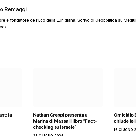
go Remaggi
ore e fondatore de l'Eco della Lunigiana. Scrivo di Geopolitica su Mediu
ack.
nt: la
Nathan Greppi presenta a
Omicidio 
Marina di Massa il libro “Fact-
chiude le 
checking su Israele”
16 GIUGNO 
26 GIUGNO 2026