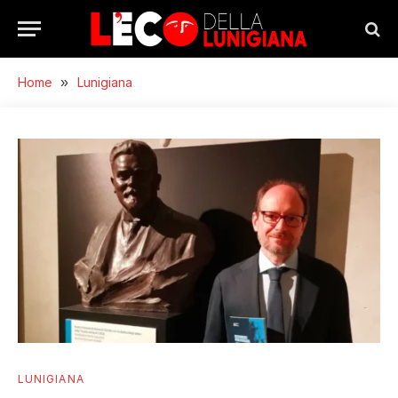
Home
»
Lunigiana
LUNIGIANA