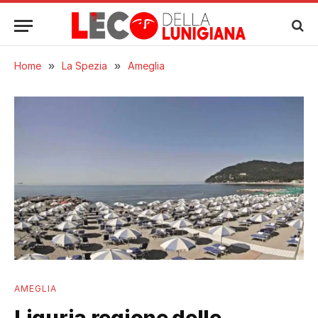
Home
»
La Spezia
»
Ameglia
AMEGLIA
Liguria regione delle