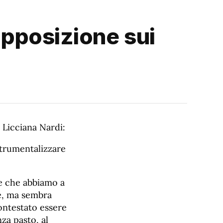
’opposizione sui
 Licciana Nardi:
strumentalizzare
se che abbiamo a
ie, ma sembra
ontestato essere
nza pasto, al