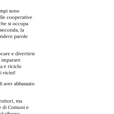
ampi sono
elle cooperative
 che si occupa
 seconda, la
pendere parole
care e divertirsi
e imparare
a e riciclo
 vicini!
di aver abbassato
enitori, ma
e di Comuni e
al ribasso