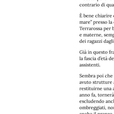
contrario di qu
È bene chiarire 
mare” presso la 
Terrarossa per b
e materne, sempr
dei ragazzi dagli
Già in questo fr
la fascia d’età 
assistenti.
Sembra poi che 
avuto strutture 
restituirne una 
anno fa, tornerà 
escludendo anch
ombreggiati, no
anche il pranzo.