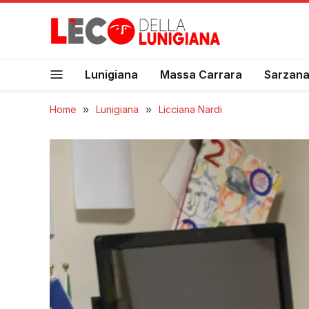
Lunigiana
Massa Carrara
Sarzan
Home
»
Lunigiana
»
Licciana Nardi