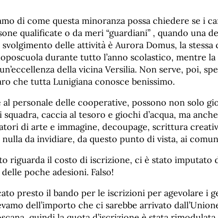
piamo di come questa minoranza possa chiedere se i c
one qualificate o da meri “guardiani” , quando una d
svolgimento delle attività è Aurora Domus, la stessa
doposcuola durante tutto l’anno scolastico, mentre la
un’eccellenza della vicina Versilia. Non serve, poi, s
caro che tutta Lunigiana conosce benissimo.
e al personale delle cooperative, possono non solo gio
i squadra, caccia al tesoro e giochi d’acqua, ma anch
atori di arte e immagine, decoupage, scrittura creativ
 nulla da invidiare, da questo punto di vista, ai comuni
to riguarda il costo di iscrizione, ci è stato imputato 
 delle poche adesioni. Falso!
to presto il bando per le iscrizioni per agevolare i g
vamo dell’importo che ci sarebbe arrivato dall’Union
scana, quindi la quota d’iscrizione è stata rimodulata 