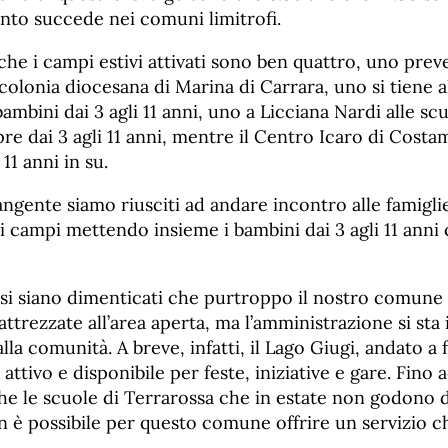
anto succede nei comuni limitrofi.
che i campi estivi attivati sono ben quattro, uno prev
colonia diocesana di Marina di Carrara, uno si tiene al
ambini dai 3 agli 11 anni, uno a Licciana Nardi alle sc
e dai 3 agli 11 anni, mentre il Centro Icaro di Costa
 11 anni in su.
angente siamo riusciti ad andare incontro alle famigl
dei campi mettendo insieme i bambini dai 3 agli 11 anni
si siano dimenticati che purtroppo il nostro comune
attrezzate all’area aperta, ma l’amministrazione si s
alla comunità. A breve, infatti, il Lago Giugi, andato 
attivo e disponibile per feste, iniziative e gare. Fino a
e le scuole di Terrarossa che in estate non godono d
n è possibile per questo comune offrire un servizio c