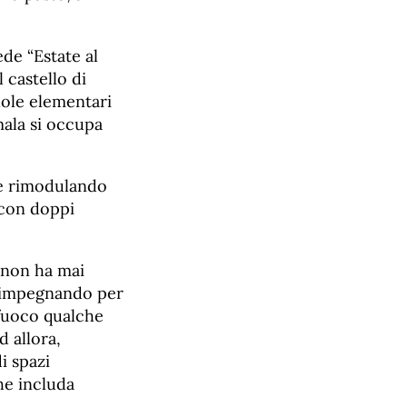
ede “Estate al
 castello di
uole elementari
mala si occupa
ie rimodulando
 con doppi
 non ha mai
ta impegnando per
a fuoco qualche
d allora,
i spazi
he includa