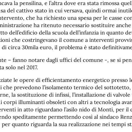
ava la pensilina, e l’altra dove era stata rimossa quel
sa del cattivo stato in cui versava, quindi ormai inutil
ntervento, che ha richiesto una spesa per le casse co
ministrazione ha ritenuto necessario sostituire anche 
to dell’edificio della scuola dell’infanzia in quanto de
azioni che costringevano il comune a interventi provvi
di circa 30mila euro, il problema è stato definitivame
te – fanno notare dagli uffici del comune -, se si pen
ta solo nel 2017.
iziate le opere di efficientamento energetico presso 
i che prevedono l’isolamento termico del sottotetto, 
rne, la sostituzione di infissi, l’installazione di valvo
i corpi illuminanti obsoleti con altri a tecnologia avan
erventi in atto riguardano l’asilo nido di Monti, per il q
ndo speditamente permettendo così al sindaco Renz
 per quanto riguarda la sua realizzazione nei tempi sta