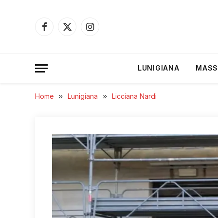
Facebook
X
Instagram
(Twitter)
LUNIGIANA
MASS
Home
»
Lunigiana
»
Licciana Nardi