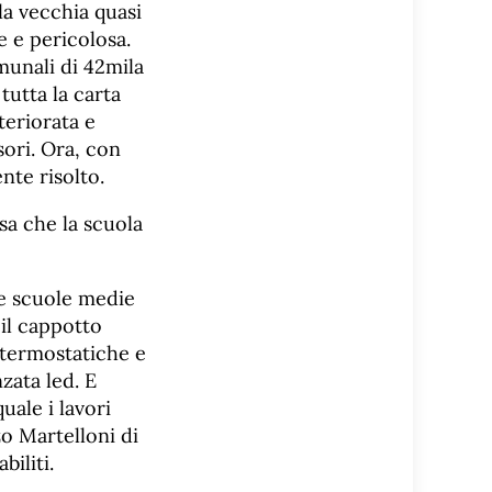
la vecchia quasi
e e pericolosa.
munali di 42mila
tutta la carta
teriorata e
sori. Ora, con
nte risolto.
sa che la scuola
le scuole medie
il cappotto
le termostatiche e
zata led. E
uale i lavori
o Martelloni di
biliti.