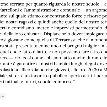
ritmo serrato per quanto riguarda le nostre scuole –
artelloni e l’amministrazione comunale -, un argome
nte sul quale stiamo concentrando forze e risorse p
dei nostri ragazzi e quindi anche quello del nostro ter
perti e confidiamo, meteo e imprevisti permettendo, d
pi della loro chiusura. Dispiace solo dover impiegare
così giovane come quella di Terrarossa che al moment
a stata presentata come uno dei progetti migliori mai
quel che è fatto è fatto, e non possiamo fare altro ch
necessario, così come abbiamo fatto anche durante l
ortante è garantire ai nostri bambini luoghi degni dov
 scolastiche. Ricordiamo che giovedì, alle ore 20,30 a M
ale, si terrà un incontro pubblico aperto a tutti per 
tti attuali e futuri, scuole comprese.”
ole