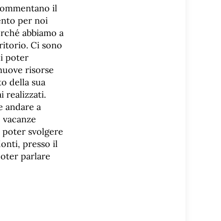
 commentano il
nto per noi
erché abbiamo a
ritorio. Ci sono
i poter
 nuove risorse
o della sua
 realizzati.
e andare a
e vacanze
e poter svolgere
onti, presso il
poter parlare