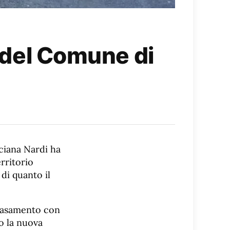
o del Comune di
cciana Nardi ha
erritorio
di quanto il
 basamento con
o la nuova