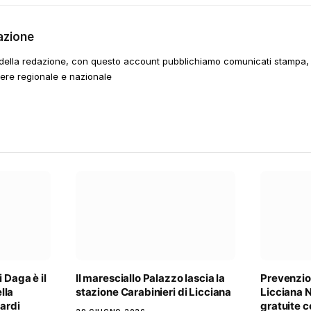
azione
della redazione, con questo account pubblichiamo comunicati stampa, e
tere regionale e nazionale
 Daga è il
Il maresciallo Palazzo lascia la
Prevenzio
lla
stazione Carabinieri di Licciana
Licciana N
Nardi
gratuite 