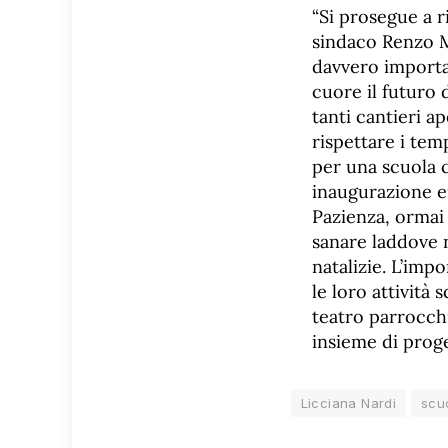
“Si prosegue a 
sindaco Renzo M
davvero importa
cuore il futuro 
tanti cantieri a
rispettare i tem
per una scuola 
inaugurazione er
Pazienza, ormai 
sanare laddove 
natalizie. L’imp
le loro attività
teatro parrocchi
insieme di proge
Licciana Nardi
scu