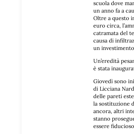
scuola dove manc
un anno fa a cau
Oltre a questo i
euro circa, l’am
catramata del tet
causa di infiltr
un investimento 
Un’eredità pesan
è stata inaugura
Giovedì sono in
di Licciana Nard
delle pareti este
la sostituzione d
ancora, altri int
stanno prosegue
essere fiducioso