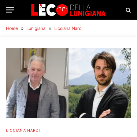
Home
»
Lunigiana
»
Licciana Nardi
LICCIANA NARDI