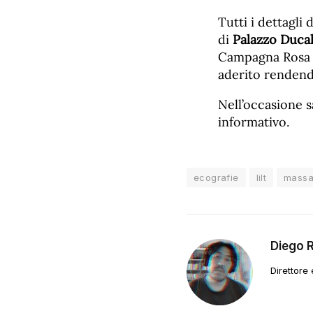
Tutti i dettagli 
di
Palazzo Duca
Campagna Rosa 
aderito rendendo
Nell’occasione s
informativo.
ecografie
lilt
mass
Diego 
Direttore