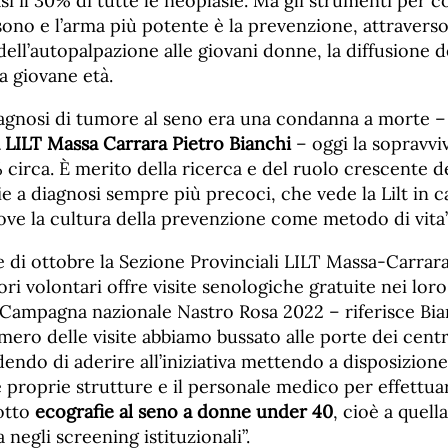
i il 30% di tutte le neoplasie. Ma gli strumenti per 
sono e l’arma più potente è la prevenzione, attraverso
ell’autopalpazione alle giovani donne, la diffusione d
la giovane età.
agnosi di tumore al seno era una condanna a morte – 
a LILT Massa Carrara Pietro Bianchi
– oggi la sopravvi
0% circa. È merito della ricerca e del ruolo crescente 
e a diagnosi sempre più precoci, che vede la Lilt in
ve la cultura della prevenzione come metodo di vita
e di ottobre la Sezione Provinciali LILT Massa-Carrara
ri volontari offre visite senologiche gratuite nei loro
 Campagna nazionale Nastro Rosa 2022 – riferisce Bia
ero delle visite abbiamo bussato alle porte dei centr
dendo di aderire all’iniziativa mettendo a disposizione
e proprie strutture e il personale medico per effettua
otto
ecografie al seno a donne under 40
, cioè a quell
 negli screening istituzionali”.