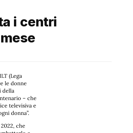
a i centri
il mese
ILT (Lega
are le donne
 della
entenario – che
ce televisiva e
ogni donna”.
l 2022, che