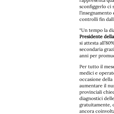
rappresenta quas
sconfiggerlo ci 
l’insegnamento d
controlli fin dal
“Un tempo la di
Presidente dell
si attesta all’8
secondaria grazi
anni per promuo
Per tutto il mes
medici e operato
occasione della
aumentare il num
provinciali chie
diagnostici dell
gratuitamente, 
ancora coinvolta