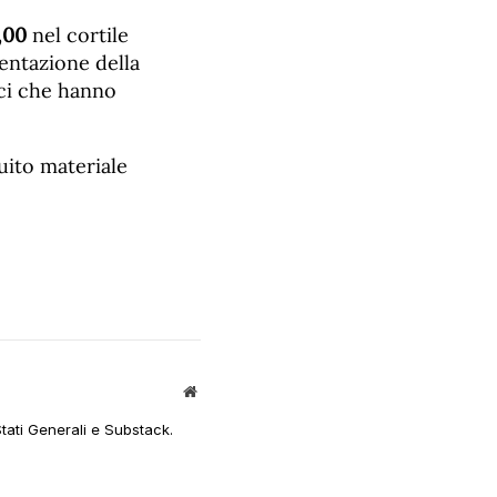
,00
nel cortile
entazione della
ici che hanno
uito materiale
Sito
web
Stati Generali e Substack.