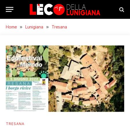
Home
»
Lunigiana
»
Tresana
TRESANA