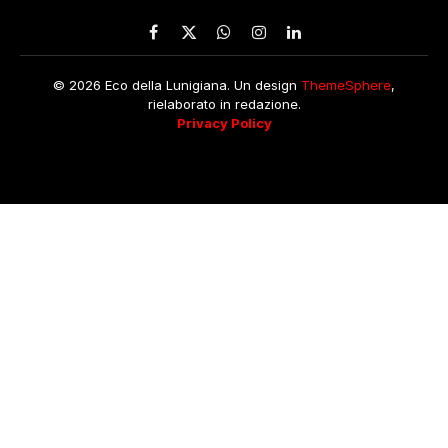
Facebook
X
WhatsApp
Instagram
LinkedIn
(Twitter)
© 2026 Eco della Lunigiana. Un design
ThemeSphere
,
rielaborato in redazione.
Privacy Policy