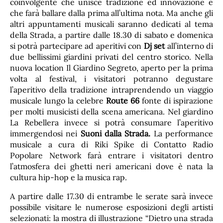
coinvolgente che unisce tradizione ed innovazione e
che farà ballare dalla prima all’ultima nota. Ma anche gli
altri appuntamenti musicali saranno dedicati al tema
della Strada, a partire dalle 18.30 di sabato e domenica
si potrà partecipare ad aperitivi con
Dj set
all’interno di
due bellissimi giardini privati del centro storico. Nella
nuova location Il Giardino Segreto, aperto per la prima
volta al festival, i visitatori potranno degustare
l’aperitivo della tradizione intraprendendo un viaggio
musicale lungo la celebre
Route 66
fonte di ispirazione
per molti musicisti della scena americana. Nel giardino
La Rebellera invece si potrà consumare l’aperitivo
immergendosi nei
Suoni dalla Strada.
La performance
musicale a cura di Riki Spike di Contatto Radio
Popolare Network farà entrare i visitatori dentro
l’atmosfera dei ghetti neri americani dove è nata la
cultura hip-hop e la musica rap.
A partire dalle 17.30 di entrambe le serate sarà invece
possibile visitare le numerose esposizioni degli artisti
selezionati: la mostra di illustrazione “Dietro una strada