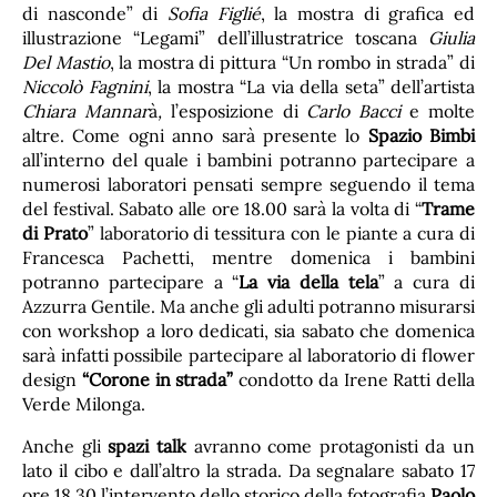
di nasconde” di
Sofia Figlié
, la mostra di grafica ed
illustrazione “Legami” dell’illustratrice toscana
Giulia
Del Mastio
, la mostra di pittura “Un rombo in strada” di
Niccolò Fagnini
, la mostra “La via della seta” dell’artista
Chiara Mannar
à
,
l’esposizione di
Carlo Bacci
e molte
altre. Come ogni anno sarà presente lo
Spazio Bimbi
all’interno del quale i bambini potranno partecipare a
numerosi laboratori pensati sempre seguendo il tema
del festival. Sabato alle ore 18.00 sarà la volta di “
Trame
di Prato
” laboratorio di tessitura con le piante a cura di
Francesca Pachetti, mentre domenica i bambini
potranno partecipare a “
La via della tela
” a cura di
Azzurra Gentile. Ma anche gli adulti potranno misurarsi
con workshop a loro dedicati, sia sabato che domenica
sarà infatti possibile partecipare al laboratorio di flower
design
“Corone in strada”
condotto da Irene Ratti della
Verde Milonga.
Anche gli
spazi talk
avranno come protagonisti da un
lato il cibo e dall’altro la strada. Da segnalare sabato 17
ore 18.30 l’intervento dello storico della fotografia
Paolo