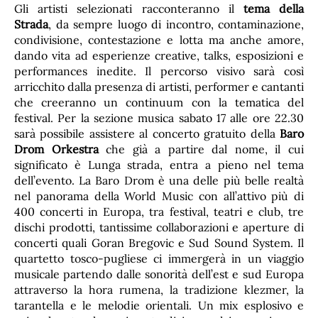
Gli artisti selezionati racconteranno il
tema della
Strada
, da sempre luogo di incontro, contaminazione,
condivisione, contestazione e lotta ma anche amore,
dando vita ad esperienze creative, talks, esposizioni e
performances inedite. Il percorso visivo sarà così
arricchito dalla presenza di artisti, performer e cantanti
che creeranno un continuum con la tematica del
festival. Per la sezione musica sabato 17 alle ore 22.30
sarà possibile assistere al concerto gratuito della
Baro
Drom Orkestra
che già a partire dal nome, il cui
significato è Lunga strada, entra a pieno nel tema
dell’evento. La Baro Drom è una delle più belle realtà
nel panorama della World Music con all’attivo più di
400 concerti in Europa, tra festival, teatri e club, tre
dischi prodotti, tantissime collaborazioni e aperture di
concerti quali Goran Bregovic e Sud Sound System. Il
quartetto tosco-pugliese ci immergerà in un viaggio
musicale partendo dalle sonorità dell’est e sud Europa
attraverso la hora rumena, la tradizione klezmer, la
tarantella e le melodie orientali. Un mix esplosivo e