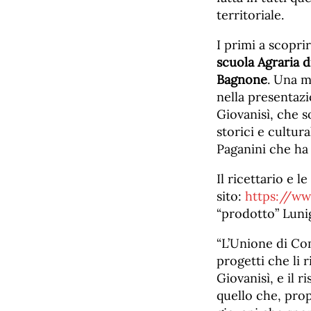
territoriale.
I primi a scopri
scuola Agraria d
Bagnone
. Una m
nella presentaz
Giovanisì, che s
storici e cultur
Paganini che ha 
Il ricettario e l
sito:
https://ww
“prodotto” Luni
“L’Unione di Co
progetti che li r
Giovanisì, e il 
quello che, prop