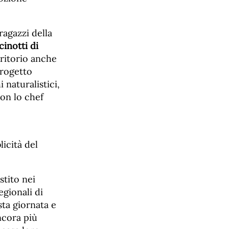
ragazzi della
cinotti di
rritorio anche
progetto
 naturalistici,
con lo chef
icità del
tito nei
egionali di
sta giornata e
ncora più