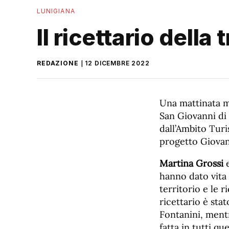
LUNIGIANA
Il ricettario della
REDAZIONE
12 DICEMBRE 2022
Una mattinata m
San Giovanni di 
dall’Ambito Turi
progetto Giovan
Martina Grossi
hanno dato vita 
territorio e le 
ricettario è sta
Fontanini, mentr
fatta in tutti q