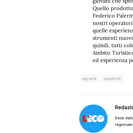
giovani che sper
Quello prodotto 
Federico Palermi
nostri operatori
quelle esperienz
strumenti nuovi 
quindi, tutti co
Ambito Turistic
ed esperienza per
agraria
paganini
Redazi
Desk dell
regionale