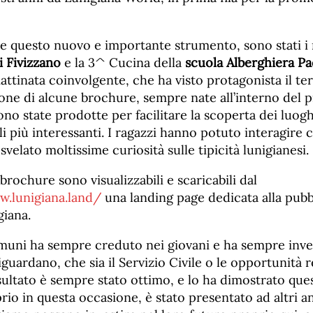
re questo nuovo e importante strumento, sono stati i 
i Fivizzano
e la 3^ Cucina della
scuola Alberghiera Pa
attinata coinvolgente, che ha visto protagonista il te
ione di alcune brochure, sempre nate all’interno del 
ono state prodotte per facilitare la scoperta dei luoghi
ali più interessanti. I ragazzi hanno potuto interagire 
svelato moltissime curiosità sulle tipicità lunigianesi.
e brochure sono visualizzabili e scaricabili dal
w.lunigiana.land/
una landing page dedicata alla pubbl
giana.
muni ha sempre creduto nei giovani e ha sempre inves
iguardano, che sia il Servizio Civile o le opportunità r
risultato è sempre stato ottimo, e lo ha dimostrato que
rio in questa occasione, è stato presentato ad altri a