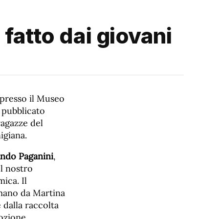
 fatto dai giovani
 presso il Museo
o pubblicato
ragazze del
igiana.
ando Paganini
,
l nostro
ica. Il
a mano da Martina
 dalla raccolta
mozione