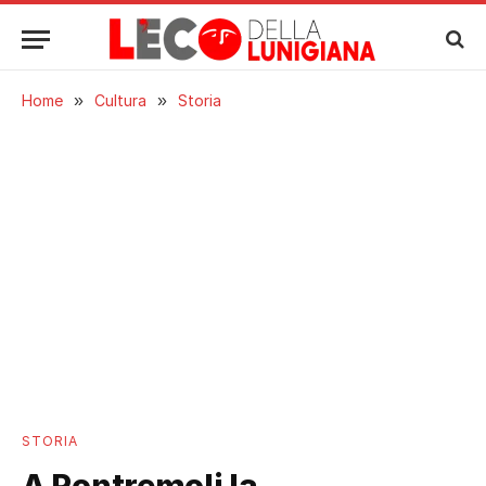
Home
»
Cultura
»
Storia
STORIA
A Pontremoli la