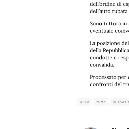
dell’ordine di e
dell’auto rubata 
Sono tuttora in 
eventuale coinvo
La posizione del
della Repubblica
condotte e respon
convalida.
Processato per d
confronti del tr
Aulla
furto
la spezi