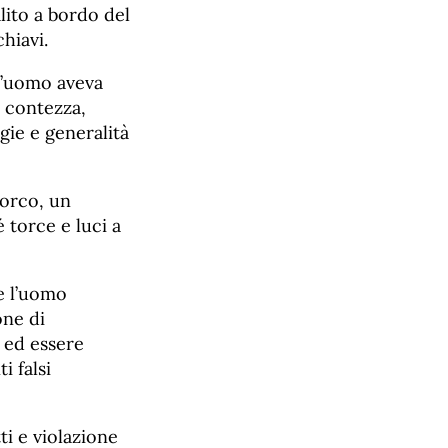
lito a bordo del
hiavi.
l’uomo aveva
e contezza,
gie e generalità
porco, un
é torce e luci a
e l’uomo
one di
 ed essere
i falsi
ti e violazione