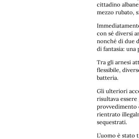
cittadino albane
mezzo rubato, si
Immediatamente 
con sé diversi a
nonché di due do
di fantasia: una
Tra gli arnesi a
flessibile, diver
batteria.
Gli ulteriori a
risultava essere
provvedimento e
rientrato illega
sequestrati.
L’uomo è stato t