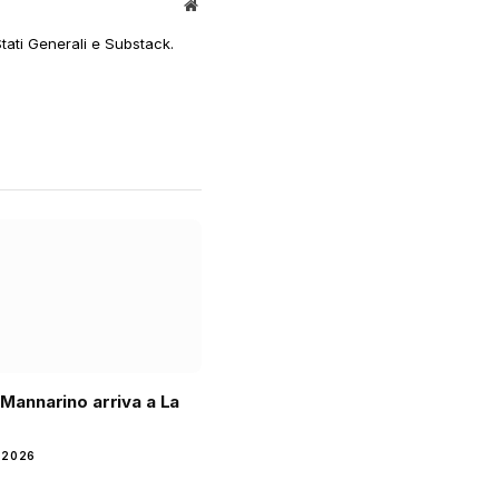
Sito
web
Stati Generali e Substack.
i Mannarino arriva a La
 2026