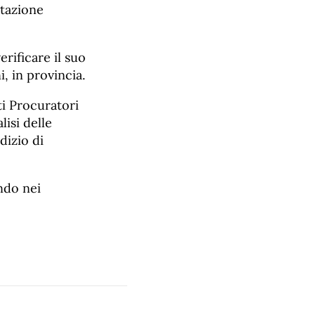
ttazione
rificare il suo
, in provincia.
ti Procuratori
isi delle
dizio di
ndo nei