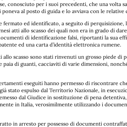
se, conosciuto per i suoi precedenti, che una volta sa
 poneva al posto di guida e lo avviava con le relative c
fermato ed identificato, a seguito di perquisizione, 
rnesi atti allo scasso dei quali non era in grado di dar
cumenti di identificazione falsi, riportanti la sua effi
 patente ed una carta d’identità elettronica rumene.
tti allo scasso sono stati rinvenuti un grosso piede di 
se paia di guanti, cacciaviti di varie dimensioni, nonch
ccertamenti eseguiti hanno permesso di riscontrare ch
 già stato espulso dal Territorio Nazionale, in esecuzi
messo dal Giudice in sostituzione di pena detentiva,
lmente in Italia, verosimilmente utilizzando i document
ratto in arresto per possesso di documenti contraffat