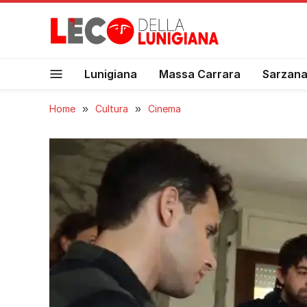
Lunigiana
Massa Carrara
Sarzan
Home
»
Cultura
»
Cinema