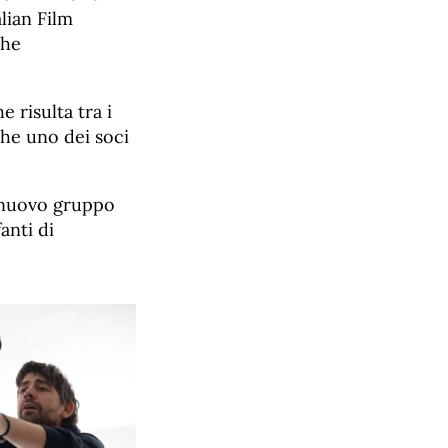
alian Film
che
 risulta tra i
che uno dei soci
n nuovo gruppo
anti di