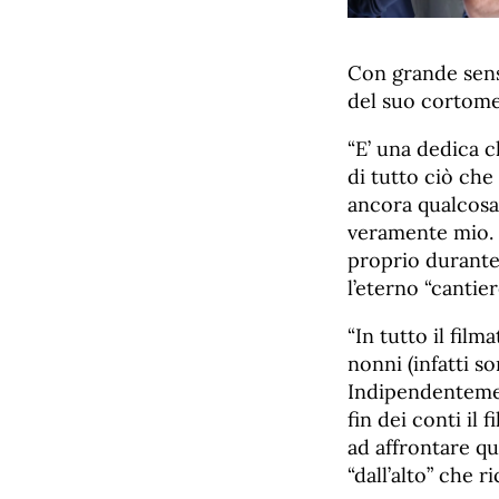
Con grande sensi
del suo cortome
“E’ una dedica c
di tutto ciò che
ancora qualcosa,
veramente mio. 
proprio durante 
l’eterno “cantiere
“In tutto il fil
nonni (infatti s
Indipendentemen
fin dei conti il
ad affrontare q
“dall’alto” che r