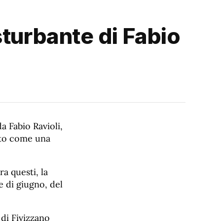
sturbante di Fabio
a Fabio Ravioli,
ato come una
a questi, la
e di giugno, del
i Fivizzano