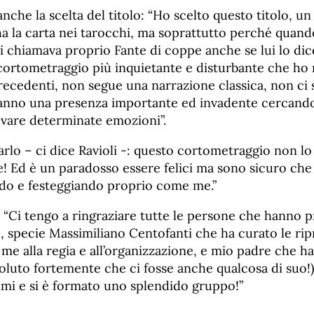
 anche la scelta del titolo: “Ho scelto questo titolo, un 
ha la carta nei tarocchi, ma soprattutto perché quando
 chiamava proprio Fante di coppe anche se lui lo di
il cortometraggio più inquietante e disturbante che ho r
recedenti, non segue una narrazione classica, non ci 
hanno una presenza importante ed invadente cercando
ovare determinate emozioni”.
lo – ci dice Ravioli -: questo cortometraggio non lo
e! Ed è un paradosso essere felici ma sono sicuro che
do e festeggiando proprio come me.”
 “Ci tengo a ringraziare tutte le persone che hanno p
, specie Massimiliano Centofanti che ha curato le rip
me alla regia e all’organizzazione, e mio padre che ha 
voluto fortemente che ci fosse anche qualcosa di suo!). 
imi e si è formato uno splendido gruppo!”