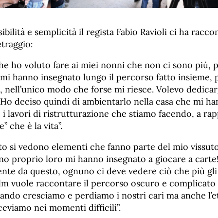
bilità e semplicità il regista Fabio Ravioli ci ha racco
traggio:
he ho voluto fare ai miei nonni che non ci sono più, p
 mi hanno insegnato lungo il percorso fatto insieme, p
 nell’unico modo che forse mi riesce. Volevo dedicarg
Ho deciso quindi di ambientarlo nella casa che mi ha
i lavori di ristrutturazione che stiamo facendo, a ra
” che è la vita”.
mato si vedono elementi che fanno parte del mio vissut
ono proprio loro mi hanno insegnato a giocare a carte!
te da questo, ognuno ci deve vedere ciò che più gli 
 film vuole raccontare il percorso oscuro e complicato
uando cresciamo e perdiamo i nostri cari ma anche l’e
iceviamo nei momenti difficili”.