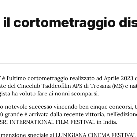
 il cortometraggio di
 è l’ultimo cortometraggio realizzato ad Aprile 2023 d
nte del Cineclub Taddeofilm APS di Tresana (MS) e n
gista ha voluto fare ai nonni scomparsi.
sso notevole successo vincendo ben cinque concorsi, tr
ù grande è arrivata dalla recente vittoria, nell’edizion
ILSRI INTERNATIONAL FILM FESTIVAL in India.
 menzione speciale al LUNIGIANA CINEMA FESTIVAL d