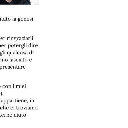
ntato la genesi
er ringraziarli
er potergli dire
li qualcosa di
nno lasciato e
ppresentare
o con i miei
).
appartiene, in
 che ci troviamo
terno aiuto