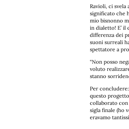
Ravioli, ci svela
significato che 
mio bisnonno mi
in dialetto! E’ 
differenza dei p
suoni surreali 
spettatore a pr
“Non posso negar
voluto realizzar
stanno sorriden
Per concludere:
questo progetto
collaborato con 
sigla finale (ho 
eravamo tantiss