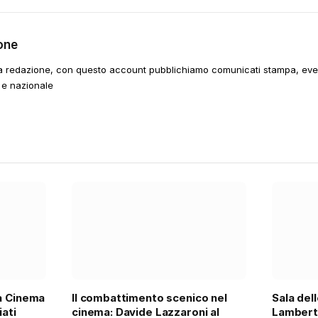
one
a redazione, con questo account pubblichiamo comunicati stampa, event
 e nazionale
na Cinema
Il combattimento scenico nel
Sala del
iati
cinema: Davide Lazzaroni al
Lambert