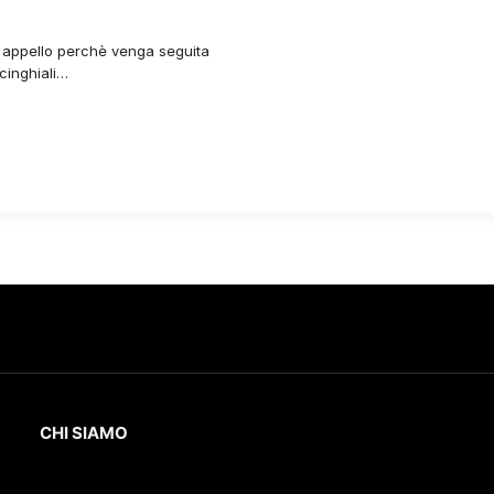
un appello perchè venga seguita
cinghiali…
CHI SIAMO
L’Eco
della Lunigiana
è un quotidiano online