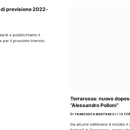
 di previsione 2022-
ardi e pubblichiamo il
 per il prossimo triennio.
Terrarossa: nuovo doposc
“Alessandro Polloni”
DI
FRANCESCA MASTRACCI
14 FE
Da alcune settimane è iniziato il
Polloni” di Terrarossa, grazie a