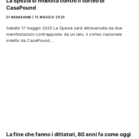
La Spezia si mobilita contro il corteo di
CasaPound
DI
REDAZIONE
15 MAGGIO 2025
Sabato 17 maggio 2025 La Spezia sarà attraversata da due
manifestazioni contrapposte: da un lato, il corteo nazionale
indetto da CasaPound…
La fine che fanno i dittatori, 80 anni fa come oggi