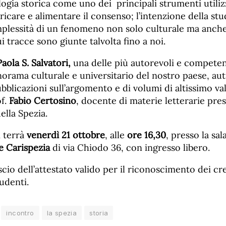
alogia storica come uno dei principali strumenti utiliz
bricare e alimentare il consenso; l’intenzione della stu
omplessità di un fenomeno non solo culturale ma anche
ui tracce sono giunte talvolta fino a noi.
Paola S. Salvatori,
una delle più autorevoli e competen
orama culturale e universitario del nostro paese, aut
blicazioni sull’argomento e di volumi di altissimo val
of.
Fabio Certosino
, docente di materie letterarie pres
ella Spezia.
i terrà
venerdì 21 ottobre
, alle
ore 16,30
, presso la sal
 Carispezia
di via Chiodo 36, con ingresso libero.
ascio dell’attestato valido per il riconoscimento dei cr
tudenti.
incontro
la spezia
storia