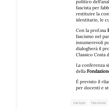
politico dell’an
fascista per fab
restituire la c
identitario, le c
Con la prof.ssa
fascismo nel pan
innumerevoli pub
dialogherà il pr
Classico Costa d
La conferenza s
della
Fondazione
É previsto il ril
per docenti e s
carispe
fascismo