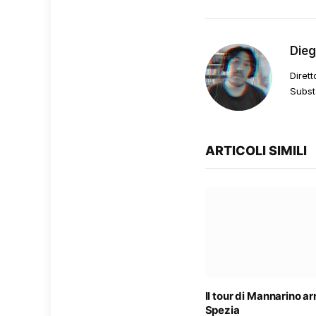
Die
Dirett
Subst
ARTICOLI SIMILI
Il tour di Mannarino ar
Spezia