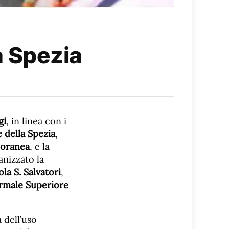
La Spezia
gi
, in linea con i
della Spezia
,
mporanea
, e la
anizzato la
ola S. Salvatori
,
rmale Superiore
 dell’uso