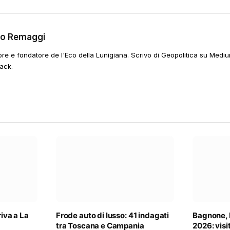
go Remaggi
ore e fondatore de l'Eco della Lunigiana. Scrivo di Geopolitica su Mediu
ack.
riva a La
Frode auto di lusso: 41 indagati
Bagnone, N
tra Toscana e Campania
2026: visit