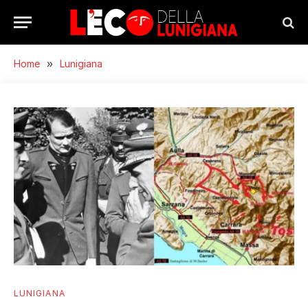
Home
»
Lunigiana
LUNIGIANA