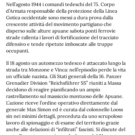
Nell’agosto 1944 i comandi tedeschi del 75. Corpo
d’Armata responsabile della protezione della Linea
Gotica occidentale sono messi a dura prova dalla
crescente attività del movimento partigiano che
disperso sulle alture apuane sabota ponti ferrovie
strade rallenta i lavori di fortificazione del tracciato
difensivo e tende ripetute imboscate alle truppe
occupanti.
Il 18 agosto un automezzo tedesco è attaccato lungo la
strada tra Monzone e Vinca: nell’episodio perde la vita
un ufficiale nazista. Gli Stati generali della 16. Panzer
Grenadier Division “Reichsführer SS” riuniti a Massa
decidono di reagire pianificando un ampio
rastrellamento sul massiccio montuoso delle Apuane.
L’azione riceve l’ordine operativo direttamente dal
generale Max Simon ed è curata dal colonnello Looss
sin nei minimi dettagli, preceduta da uno scrupoloso
lavoro di spionaggio e di esame del territorio grazie
anche alle delazioni di “infiltrati” fascisti. Si discute del