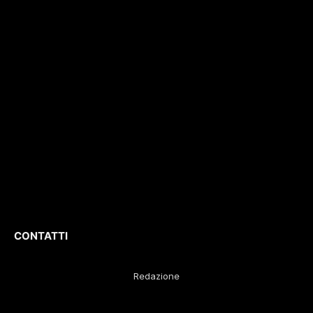
e non solo. Con
con il numero di
interviste, inchieste,
registrazione
196/1
video,
del 04/2015
.
approfondimenti e
Iscrizione
ROC. N.
report di eventi
36086
.
culturali e sportivi.
D
irettore
Responsabile
:
Gustavo Diego
Remaggi
CONTATTI
Redazione