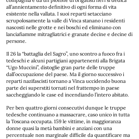
compagnia e da un plotone di brigatisti neri si dedica
all’annientamento definitivo di ogni forma di vita
esistente nella vallata. I suoi reparti setacciano
scrupolosamente la valle di Vinca stanano i residenti
nascosti nelle grotte e nei boschi ed eliminano con
lanciafiamme mitragliatrici e granate decine e decine di
persone.
Il 26 la “battaglia del Sagro”, uno scontro a fuoco fra i
tedeschi e alcuni partigiani appartenenti alla Brigata
“Ugo Muccini”, distoglie gran parte delle truppe
dall’occupazione del paese. Ma il giorno successivo i
reparti nazifascisti tornano a Vinca uccidendo buona
parte dei superstiti tornati nel frattempo in paese
saccheggiando le case ed incendiando l’intero abitato.
Per ben quattro giorni consecutivi dunque le truppe
tedesche continuano a massacrare, caso unico in tutta
la Toscana occupata. 159 le vittime, in maggioranza
donne quasi la metà bambini e anziani con una
percentuale non marginale difficile da quantificare ma