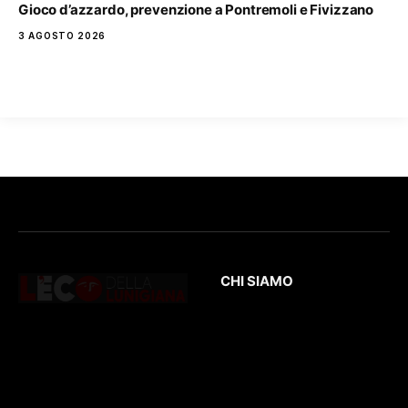
Gioco d’azzardo, prevenzione a Pontremoli e Fivizzano
3 AGOSTO 2026
CHI SIAMO
L’Eco
della Lunigiana
è un quotidiano
Testata giornalistica
online dedicato al
registrata presso il
territorio lunigianese
Tribunale di Massa