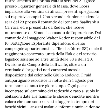
rastrellamento una prima volta la sera del 21 agosto
presso il quartier generale di Massa, dove Looss
impartisce alla ventina di ufficiali presenti spiegazioni
sui rispettivi compiti. Una seconda riunione si tiene la
sera del 23 presso il comando del tenente Saalfrank a
Carrara, ed è preseduta da Reder, che riceve
nuovamente da Simon il comando dell’operazione. Dal
comando del maggiore Walter Reder responsabile del
16. Battaglione Esplorante dipendono diverse
compagnie appartenenti alla “Reichsführer SS”, quale il
reggimento corazzato, unità della Flak e del servizio
logistico assieme ad altre unità delle SS e della 20.
Divisione da Campo della Luftwaffe, oltre a un
centinaio di brigatisti neri carraresi messi a
disposizione dal colonnello Giulio Lodovici. Il raid
antipartigiano esordisce la notte del 24 agosto per
terminare soltanto tre giorni dopo. Ogni paese
incontrato sul cammino dei tedeschi è raso al suolo le
abitazioni date alle fiamme le chiese demolite mentre
coloro che non sono riusciti a fuggire in tempo nei
boschi vicini – anziani malati e infermi uomini e donne