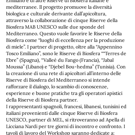
Emiliano e di altre Riserve di Biosfera italiane e
mediterranee. Il progetto promuove la diversità
biologica e culturale derivante dall’apicoltura,
attraverso la collaborazione di cinque Riserve della
Biosfera MAB UNESCO sulle due sponde del
Mediterraneo. Questo vuole favorire le Riserve della
Biosfera come “luoghi di eccellenza per la produzione
di miele”. I partner di progetto, oltre alla “Appennino
Tosco Emiliano”, sono le Riserve di Biosfera ““Terres de
Ebre” (Spagna), “Valleé du Fango (Francia), “Jabal
Moussa” (Libano) e “Djebel Bou-hedma” (Tunisia). Con
la creazione di una rete di apicoltori all’interno delle
Riserve di Biosfera del Mediterraneo si intende
rafforzare il dialogo, lo scambio di conoscenze,
esperienze e buone pratiche tra gli operatori apistici
della Riserve di Biosfera partner.
I rappresentanti spagnoli, francesi, libanesi, tunisini ed
italiani provenienti dalle cinque Riserve di Biosfera
UNESCO, partner di MEL, si ritroveranno ad Apella di
Licciana Nardi per tre giorni di incontro e confronto. I
tavoli di lavoro del Workshop saranno dedicate a: