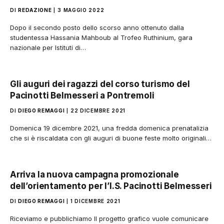
DI
REDAZIONE
3 MAGGIO 2022
Dopo il secondo posto dello scorso anno ottenuto dalla
studentessa Hassania Mahboub al Trofeo Ruthinium, gara
nazionale per Istituti di…
Gli auguri dei ragazzi del corso turismo del
Pacinotti Belmesseri a Pontremoli
DI
DIEGO REMAGGI
22 DICEMBRE 2021
Domenica 19 dicembre 2021, una fredda domenica prenatalizia
che si è riscaldata con gli auguri di buone feste molto originali…
Arriva la nuova campagna promozionale
dell’orientamento per l’I.S. Pacinotti Belmesseri
DI
DIEGO REMAGGI
1 DICEMBRE 2021
Riceviamo e pubblichiamo Il progetto grafico vuole comunicare