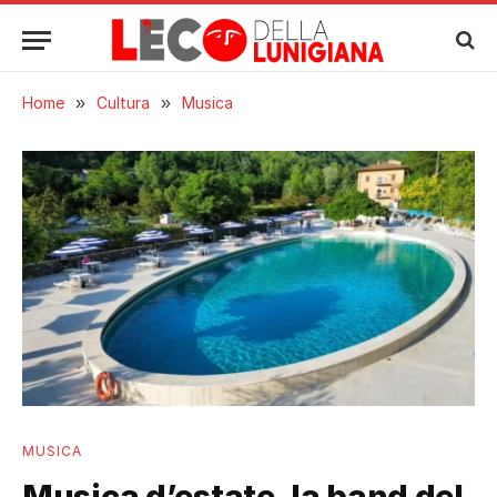
Home
»
Cultura
»
Musica
MUSICA
Musica d’estate, la band del