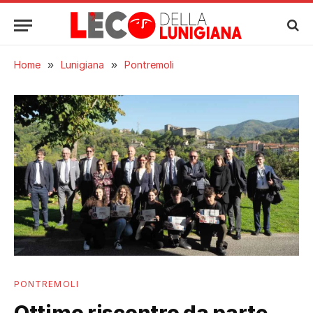
Home
»
Lunigiana
»
Pontremoli
PONTREMOLI
Ottimo riscontro da parte