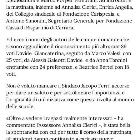
Mediolanum e Marco Poi per Fideuram. Ad introdurre
la mattinata, insieme ad Annalisa Clerici, Enrica Angella,
del Collegio sindacale di Fondazione Carispezia, e
Antonio Simonini, Segretario Generale per Fondazione
Cassa di Risparmio di Carrara.
Ed ecco i nomi degli autori delle cinque domande che
si sono aggiudicate il riconoscimento più alto: con 89
voti Davide Giancaterina, seguito da Marco Valesi, con
25 voti, da Alessia Galeotti Davide e da Anna Tannini
entrambe con 24 preferenze, e Beatrice Bertei con 18
voti.
Non è voluto mancare il Sindaco Jacopo Ferri, accorso
per dare un saluto e per sottolineare l’importanza e
l’originalità di un’iniziativa come questa rivolta al mondo
delle scuole.
«Oltre a vedere i ragazzi realmente interessati – ha
commentato l’Assessore Annalisa Clerici -, è stata bella
la spontaneità con cui per tutto il corso della mattinata
gli studenti hanno continuato a caricare nuove