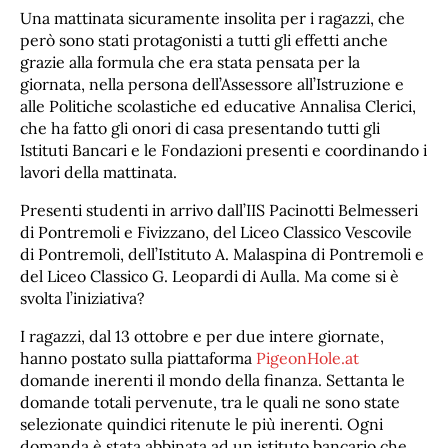
Una mattinata sicuramente insolita per i ragazzi, che
però sono stati protagonisti a tutti gli effetti anche
grazie alla formula che era stata pensata per la
giornata, nella persona dell’Assessore all’Istruzione e
alle Politiche scolastiche ed educative Annalisa Clerici,
che ha fatto gli onori di casa presentando tutti gli
Istituti Bancari e le Fondazioni presenti e coordinando i
lavori della mattinata.
Presenti studenti in arrivo dall’IIS Pacinotti Belmesseri
di Pontremoli e Fivizzano, del Liceo Classico Vescovile
di Pontremoli, dell’Istituto A. Malaspina di Pontremoli e
del Liceo Classico G. Leopardi di Aulla. Ma come si è
svolta l’iniziativa?
I ragazzi, dal 13 ottobre e per due intere giornate,
hanno postato sulla piattaforma
PigeonHole.at
domande inerenti il mondo della finanza. Settanta le
domande totali pervenute, tra le quali ne sono state
selezionate quindici ritenute le più inerenti. Ogni
domanda è stata abbinata ad un istituto bancario che