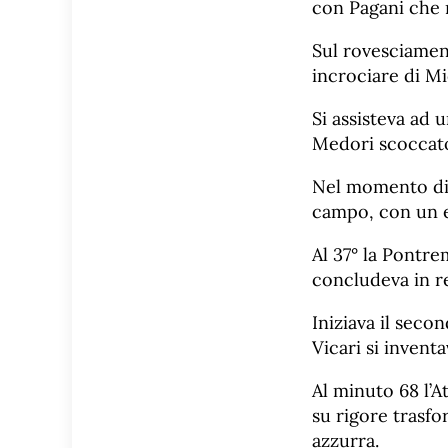
con Pagani che r
Sul rovesciament
incrociare di Mi
Si assisteva ad 
Medori scoccato
Nel momento di 
campo, con un eu
Al 37° la Pontr
concludeva in re
Iniziava il seco
Vicari si inventa
Al minuto 68 l’A
su rigore trasfo
azzurra.