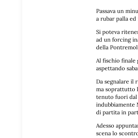
Passava un minu
a rubar palla ed
Si poteva ritene
ad un forcing in
della Pontremol
Al fischio final
aspettando sabat
Da segnalare il 
ma soprattutto l
tenuto fuori dal
indubbiamente M
di partita in pa
Adesso appuntam
scena lo scontro