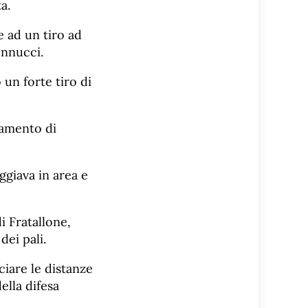
ta.
e ad un tiro ad
ennucci.
 un forte tiro di
tamento di
giava in area e
i Fratallone,
dei pali.
ciare le distanze
ella difesa