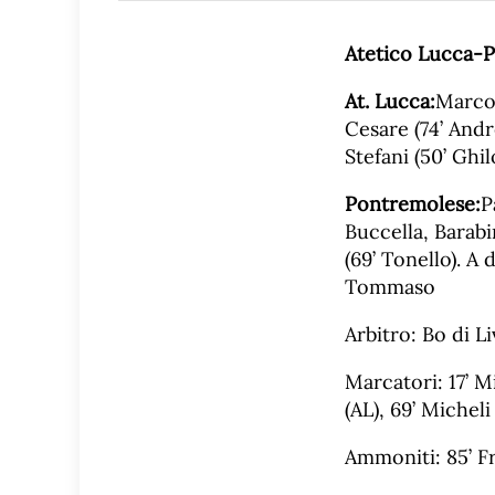
Atetico Lucca-
P
At. Lucca:
Marcon
Cesare (74’ Andr
Stefani (50’ Ghil
Pontremolese:
P
Buccella, Barabin
(69’ Tonello). A 
Tommaso
Arbitro: Bo di L
Marcatori: 17’ Mic
(AL), 69’ Micheli 
Ammoniti: 85’ Fra