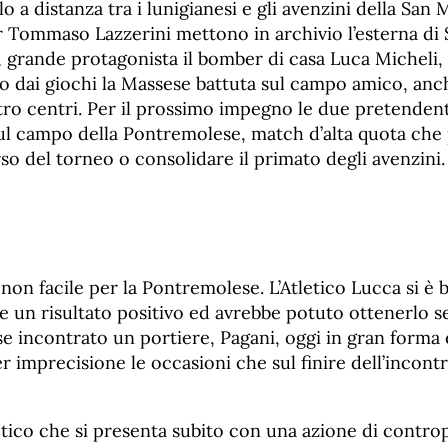
o a distanza tra i lunigianesi e gli avenzini della San 
r Tommaso Lazzerini mettono in archivio l’esterna di 
, grande protagonista il bomber di casa Luca Micheli,
no dai giochi la Massese battuta sul campo amico, anc
o centri. Per il prossimo impegno le due pretendenti 
ul campo della Pontremolese, match d’alta quota che
orso del torneo o consolidare il primato degli avenzini.
 non facile per la Pontremolese. L’Atletico Lucca si è b
e un risultato positivo ed avrebbe potuto ottenerlo se
e incontrato un portiere, Pagani, oggi in gran forma
r imprecisione le occasioni che sul finire dell’incont
letico che si presenta subito con una azione di contro