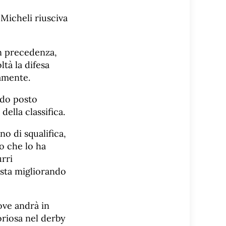
Micheli riusciva
in precedenza,
tà la difesa
amente.
ndo posto
della classifica.
o di squalifica,
o che lo ha
rri
 sta migliorando
ve andrà in
oriosa nel derby