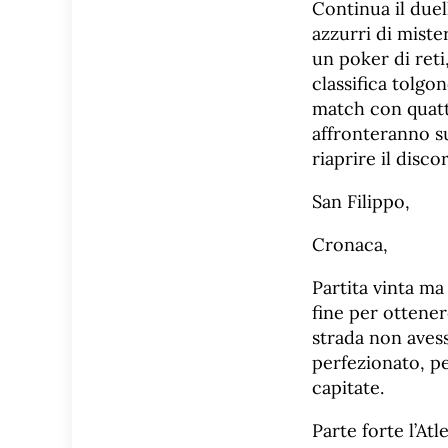
Continua il duell
azzurri di miste
un poker di reti
classifica tolgo
match con quattr
affronteranno s
riaprire il disc
San Filippo,
Cronaca,
Partita vinta ma
fine per ottener
strada non avess
perfezionato, pe
capitate.
Parte forte l’At