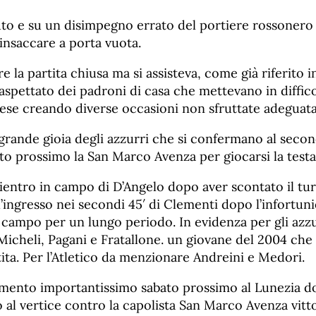
to e su un disimpegno errato del portiere rossonero 
 insaccare a porta vuota.
re la partita chiusa ma si assisteva, come già riferito 
aspettato dei padroni di casa che mettevano in difficol
ese creando diverse occasioni non sfruttate adeguat
e grande gioia degli azzurri che si confermano al seco
o prossimo la San Marco Avenza per giocarsi la testa 
rientro in campo di D’Angelo dopo aver scontato il turn
’ingresso nei secondi 45′ di Clementi dopo l’infortuni
 campo per un lungo periodo. In evidenza per gli azzu
icheli, Pagani e Fratallone. un giovane del 2004 che
rtita. Per l’Atletico da menzionare Andreini e Medori.
ento importantissimo sabato prossimo al Lunezia do
 al vertice contro la capolista San Marco Avenza vitt