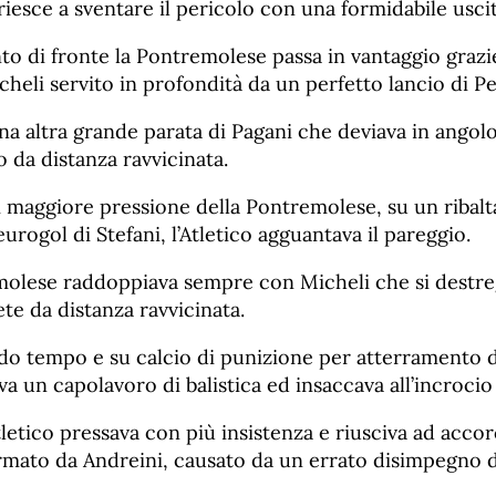
iesce a sventare il pericolo con una formidabile usci
o di fronte la Pontremolese passa in vantaggio grazi
cheli servito in profondità da un perfetto lancio di P
una altra grande parata di Pagani che deviava in angolo
 da distanza ravvicinata.
maggiore pressione della Pontremolese, su un ribal
rogol di Stefani, l’Atletico agguantava il pareggio.
emolese raddoppiava sempre con Micheli che si destreg
te da distanza ravvicinata.
ndo tempo e su calcio di punizione per atterramento d
va un capolavoro di balistica ed insaccava all’incrocio 
tletico pressava con più insistenza e riusciva ad accor
rmato da Andreini, causato da un errato disimpegno d