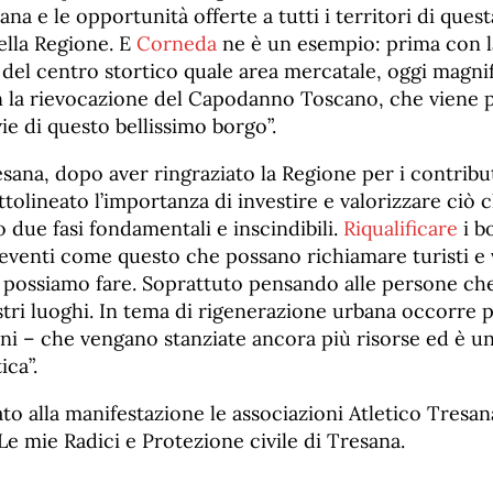
a e le opportunità offerte a tutti i territori di ques
ella Regione. E
Corneda
ne è un esempio: prima con l
del centro stortico quale area mercatale, oggi magn
on la rievocazione del Capodanno Toscano, che viene p
vie di questo bellissimo borgo”.
esana, dopo aver ringraziato la Regione per i contribut
ttolineato l’importanza di investire e valorizzare ciò c
o due fasi fondamentali e inscindibili.
Riqualificare
i b
 eventi come questo che possano richiamare turisti e v
possiamo fare. Soprattuto pensando alle persone ch
tri luoghi. In tema di rigenerazione urbana occorre 
ni – che vengano stanziate ancora più risorse ed è u
ica”.
to alla manifestazione le associazioni Atletico Tresa
Le mie Radici e Protezione civile di Tresana.