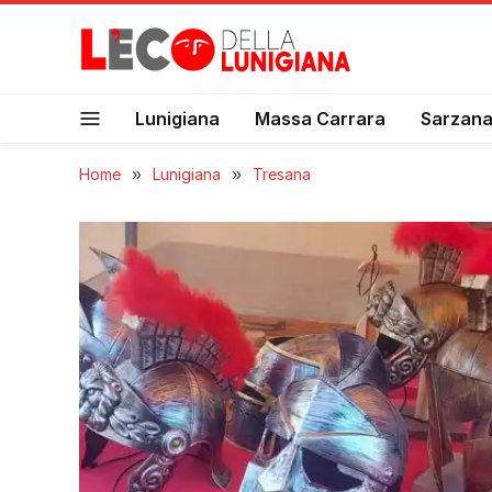
Lunigiana
Massa Carrara
Sarzan
Home
»
Lunigiana
»
Tresana