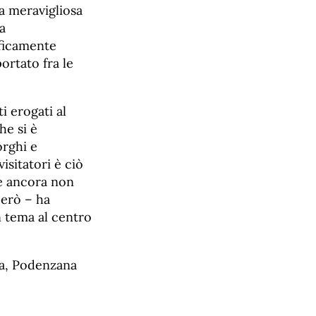
ta meravigliosa
a
ificamente
ortato fra le
i erogati al
he si è
orghi e
isitatori è ciò
e ancora non
però – ha
n tema al centro
na, Podenzana