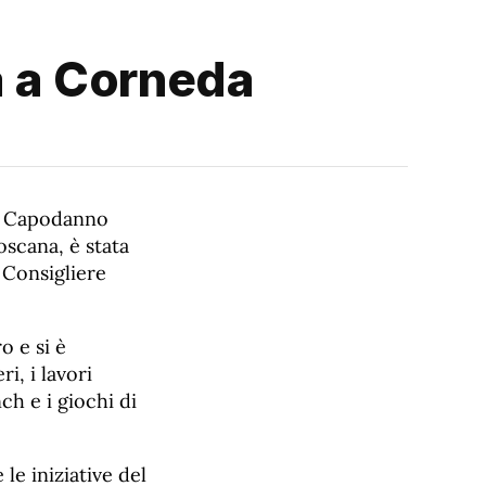
 a Corneda
el Capodanno
oscana, è stata
 Consigliere
o e si è
i, i lavori
ch e i giochi di
le iniziative del