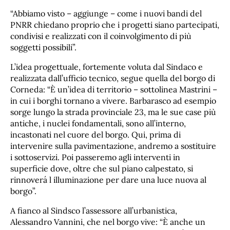
“Abbiamo visto – aggiunge – come i nuovi bandi del
PNRR chiedano proprio che i progetti siano partecipati,
condivisi e realizzati con il coinvolgimento di più
soggetti possibili”.
L’idea progettuale, fortemente voluta dal Sindaco e
realizzata dall’ufficio tecnico, segue quella del borgo di
Corneda: “È un’idea di territorio – sottolinea Mastrini –
in cui i borghi tornano a vivere. Barbarasco ad esempio
sorge lungo la strada provinciale 23, ma le sue case più
antiche, i nuclei fondamentali, sono all’interno,
incastonati nel cuore del borgo. Qui, prima di
intervenire sulla pavimentazione, andremo a sostituire
i sottoservizi. Poi passeremo agli interventi in
superficie dove, oltre che sul piano calpestato, si
rinnoverá l illuminazione per dare una luce nuova al
borgo”.
A fianco al Sindsco l’assessore all’urbanistica,
Alessandro Vannini, che nel borgo vive: “È anche un