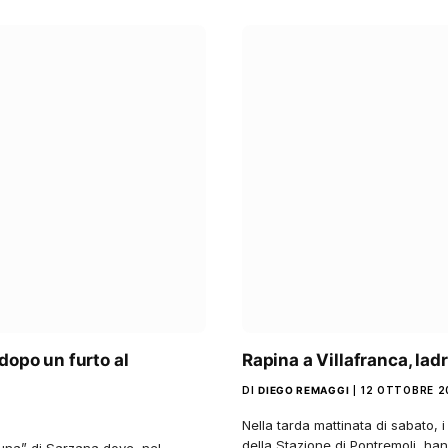
dopo un furto al
Rapina a Villafranca, ladr
DI
DIEGO REMAGGI
12 OTTOBRE 2
Nella tarda mattinata di sabato, 
della Stazione di Pontremoli, h
una” di Sarzana dove, nel