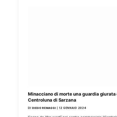
Minacciano di morte una guardia giurata 
Centroluna di Sarzana
DI
DIEGO REMAGGI
12 GENNAIO 2024
Scene da “far west” nel centro commerciale “Centrol