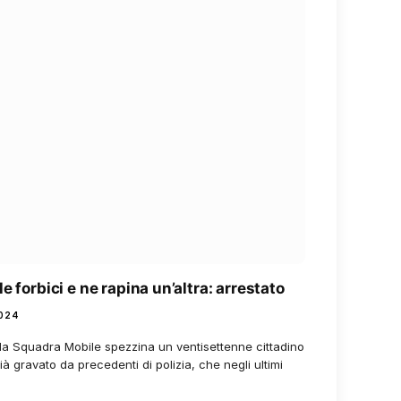
e forbici e ne rapina un’altra: arrestato
024
ella Squadra Mobile spezzina un ventisettenne cittadino
ià gravato da precedenti di polizia, che negli ultimi