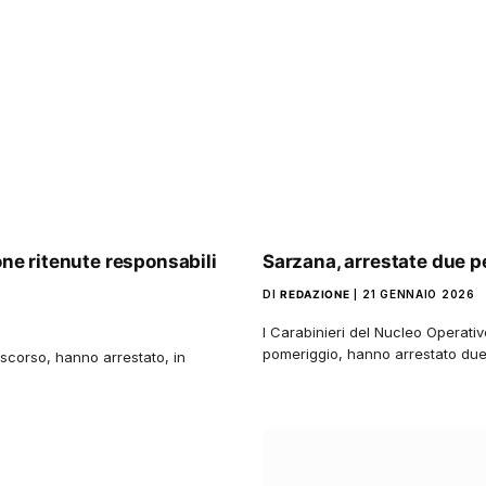
one ritenute responsabili
Sarzana, arrestate due p
DI
REDAZIONE
21 GENNAIO 2026
I Carabinieri del Nucleo Operati
pomeriggio, hanno arrestato du
 scorso, hanno arrestato, in