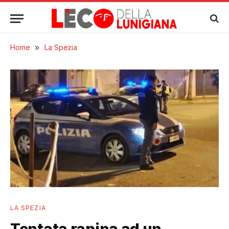
Home
»
La Spezia
LA SPEZIA
Tentata rapina ad un