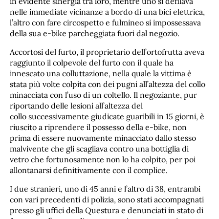
in evidente sinergia tra loro, mentre uno si defilava
nelle immediate vicinanze a bordo di una bici elettrica,
l’altro con fare circospetto e fulmineo si impossessava
della sua e-bike parcheggiata fuori dal negozio.
Accortosi del furto, il proprietario dell’ortofrutta aveva
raggiunto il colpevole del furto con il quale ha
innescato una colluttazione, nella quale la vittima è
stata più volte colpita con dei pugni all’altezza del collo
minacciata con l’uso di un coltello. Il negoziante, pur
riportando delle lesioni all’altezza del
collo successivamente giudicate guaribili in 15 giorni, è
riuscito a riprendere il possesso della e-bike, non
prima di essere nuovamente minacciato dallo stesso
malvivente che gli scagliava contro una bottiglia di
vetro che fortunosamente non lo ha colpito, per poi
allontanarsi definitivamente con il complice.
I due stranieri, uno di 45 anni e l’altro di 38, entrambi
con vari precedenti di polizia, sono stati accompagnati
presso gli uffici della Questura e denunciati in stato di