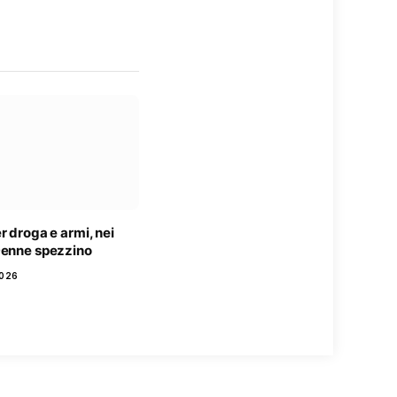
r droga e armi, nei
9enne spezzino
2026