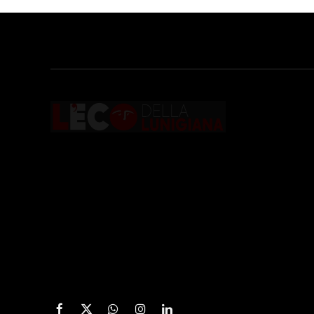
Testata giornalistica registrata presso il
Tribunale di Massa con il numero di
registrazione
196/1 del 04/2015
.
Iscrizione
ROC. N. 36086
.