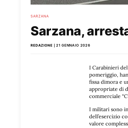
SARZANA
Sarzana, arrest
REDAZIONE
21 GENNAIO 2026
I Carabinieri de
pomeriggio, han
fissa dimora e u
appropriate di d
commerciale “Ce
I militari sono i
dell’esercizio c
valore complessi