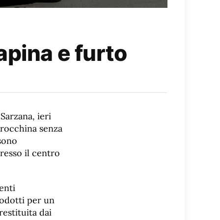
apina e furto
Sarzana, ieri
arocchina senza
 sono
presso il centro
enti
rodotti per un
estituita dai