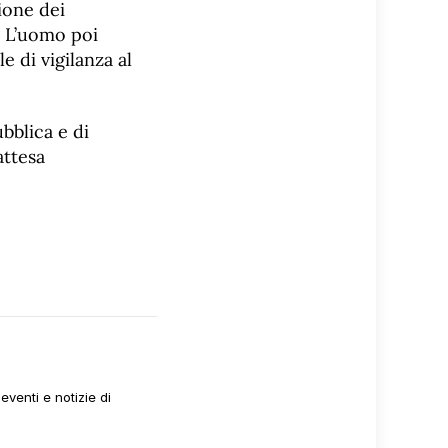
ione dei
i. L’uomo poi
e di vigilanza al
bblica e di
attesa
venti e notizie di