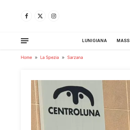
Facebook
X
Instagram
(Twitter)
LUNIGIANA
MASS
Home
»
La Spezia
»
Sarzana