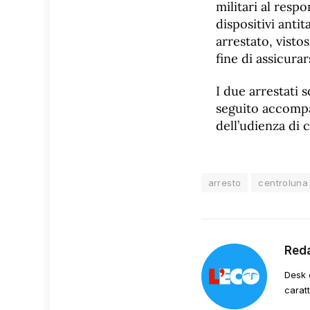
militari al resp
dispositivi anti
arrestato, visto
fine di assicura
I due arrestati 
seguito accompa
dell’udienza di 
arresto
centroluna
Red
Desk 
carat